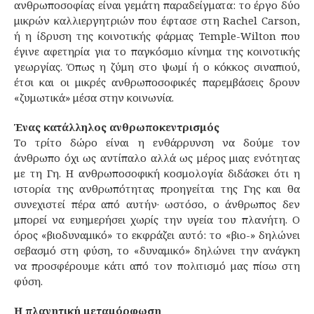
ανθρωποσοφίας είναι γεμάτη παραδείγματα: το έργο δύο
μικρών καλλιεργητριών που έφτασε στη Rachel Carson,
ή η ίδρυση της κοινοτικής φάρμας Temple-Wilton που
έγινε αφετηρία για το παγκόσμιο κίνημα της κοινοτικής
γεωργίας. Όπως η ζύμη στο ψωμί ή ο κόκκος σιναπιού,
έτσι και οι μικρές ανθρωποσοφικές παρεμβάσεις δρουν
«ζυμωτικά» μέσα στην κοινωνία.
Ένας κατάλληλος ανθρωποκεντρισμός
Το τρίτο δώρο είναι η ενθάρρυνση να δούμε τον
άνθρωπο όχι ως αντίπαλο αλλά ως μέρος μιας ενότητας
με τη Γη. Η ανθρωποσοφική κοσμολογία διδάσκει ότι η
ιστορία της ανθρωπότητας προηγείται της Γης και θα
συνεχιστεί πέρα από αυτήν· ωστόσο, ο άνθρωπος δεν
μπορεί να ευημερήσει χωρίς την υγεία του πλανήτη. Ο
όρος «βιοδυναμικό» το εκφράζει αυτό: το «βιο-» δηλώνει
σεβασμό στη φύση, το «δυναμικό» δηλώνει την ανάγκη
να προσφέρουμε κάτι από τον πολιτισμό μας πίσω στη
φύση.
Η πλανητική μεταμόρφωση