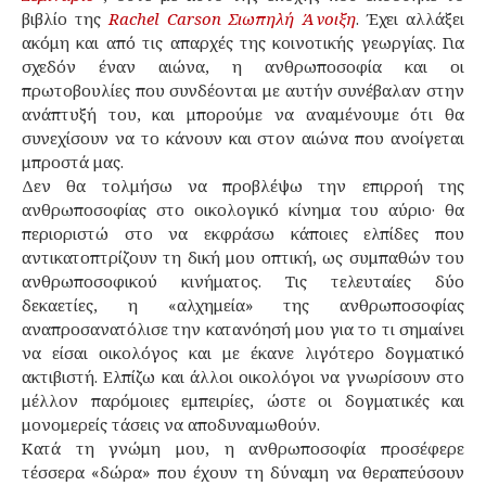
βιβλίο της
Rachel Carson
Σιωπηλή Άνοιξη
. Έχει αλλάξει
ακόμη και από τις απαρχές της κοινοτικής γεωργίας. Για
σχεδόν έναν αιώνα, η ανθρωποσοφία και οι
πρωτοβουλίες που συνδέονται με αυτήν συνέβαλαν στην
ανάπτυξή του, και μπορούμε να αναμένουμε ότι θα
συνεχίσουν να το κάνουν και στον αιώνα που ανοίγεται
μπροστά μας.
Δεν θα τολμήσω να προβλέψω την επιρροή της
ανθρωποσοφίας στο οικολογικό κίνημα του αύριο· θα
περιοριστώ στο να εκφράσω κάποιες ελπίδες που
αντικατοπτρίζουν τη δική μου οπτική, ως συμπαθών του
ανθρωποσοφικού κινήματος. Τις τελευταίες δύο
δεκαετίες, η «αλχημεία» της ανθρωποσοφίας
αναπροσανατόλισε την κατανόησή μου για το τι σημαίνει
να είσαι οικολόγος και με έκανε λιγότερο δογματικό
ακτιβιστή. Ελπίζω και άλλοι οικολόγοι να γνωρίσουν στο
μέλλον παρόμοιες εμπειρίες, ώστε οι δογματικές και
μονομερείς τάσεις να αποδυναμωθούν.
Κατά τη γνώμη μου, η ανθρωποσοφία προσέφερε
τέσσερα «δώρα» που έχουν τη δύναμη να θεραπεύσουν