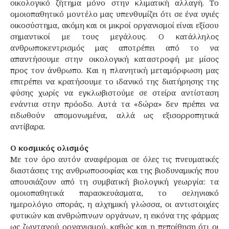
οικολογικό ζήτημα μόνο στην κλιματική αλλαγή. Το
ομοιοπαθητικό μοντέλο μας υπενθυμίζει ότι σε ένα υγιές
οικοσύστημα, ακόμη και οι μικροί οργανισμοί είναι εξίσου
σημαντικοί με τους μεγάλους. Ο κατάλληλος
ανθρωποκεντρισμός μας αποτρέπει από το να
απαντήσουμε στην οικολογική καταστροφή με μίσος
προς τον άνθρωπο. Και η πλανητική μεταμόρφωση μας
επιτρέπει να κρατήσουμε το ιδανικό της διατήρησης της
φύσης χωρίς να εγκλωβιστούμε σε στείρα αντίσταση
ενάντια στην πρόοδο. Αυτά τα «δώρα» δεν πρέπει να
ειδωθούν απομονωμένα, αλλά ως εξισορροπητικά
αντίβαρα.
Ο κοσμικός ολισμός
Με τον όρο αυτόν αναφέρομαι σε όλες τις πνευματικές
διαστάσεις της ανθρωποσοφίας και της βιοδυναμικής που
απουσιάζουν από τη συμβατική βιολογική γεωργία: τα
ομοιοπαθητικά παρασκευάσματα, το σεληνιακό
ημερολόγιο σποράς, η αλχημική γλώσσα, οι αντιστοιχίες
φυτικών και ανθρώπινων οργάνων, η εικόνα της φάρμας
ως ζωντανού οργανισμού, καθώς και η πεποίθηση ότι οι