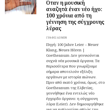
Όταν η μουσική
αναζητά έναν νέο ήχο:
100 χρόνια από τη
γέννηση της σύγχρονης
λύρας
ΓΡΆΦΕΙ
ADMIN
Πηγή: 100 Jahre Leier – Neuer
Klang, Neues Hören |
Goetheanum Δεν γεννιούνται
συχνά νέα μουσικά όργανα. Τα
περισσότερα που γνωρίζουμε
σήμερα αποτελούν εξέλιξη
οργάνων με ιστορία αιώνων.
Πριν από εκατό χρόνια, όμως, στο
Goetheanum της Ελβετίας,
γεννήθηκε ένα εντελώς νέο
έγχορδο όργανο: η σύγχρονη
λύρα (Leier). Δεν δημιουργήθηκε
για να εμπλουτίσει απλώς την