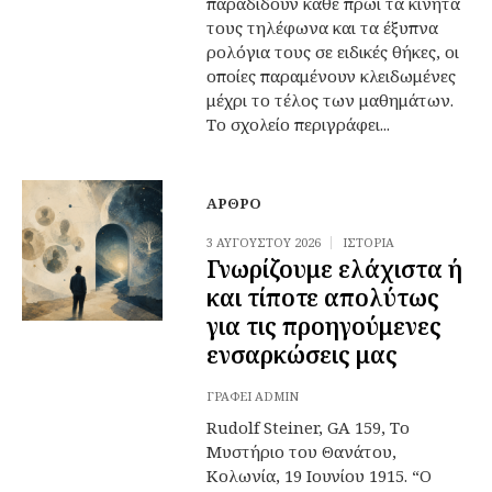
παραδίδουν κάθε πρωί τα κινητά
τους τηλέφωνα και τα έξυπνα
ρολόγια τους σε ειδικές θήκες, οι
οποίες παραμένουν κλειδωμένες
μέχρι το τέλος των μαθημάτων.
Το σχολείο περιγράφει...
ΆΡΘΡΟ
3 ΑΥΓΟΎΣΤΟΥ 2026
ΙΣΤΟΡΊΑ
Γνωρίζουμε ελάχιστα ή
και τίποτε απολύτως
για τις προηγούμενες
ενσαρκώσεις μας
ΓΡΆΦΕΙ
ADMIN
Rudolf Steiner, GA 159, Το
Μυστήριο του Θανάτου,
Κολωνία, 19 Ιουνίου 1915. “Ο