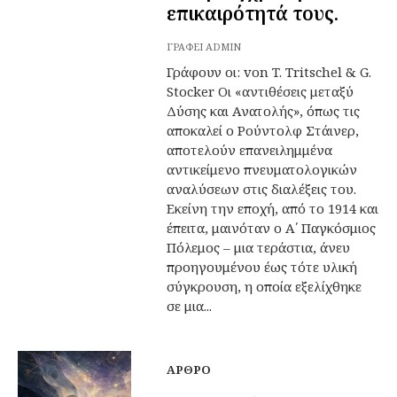
επικαιρότητά τους.
ΓΡΆΦΕΙ
ADMIN
Γράφουν οι: von T. Tritschel & G.
Stocker Οι «αντιθέσεις μεταξύ
Δύσης και Ανατολής», όπως τις
αποκαλεί ο Ρούντολφ Στάινερ,
αποτελούν επανειλημμένα
αντικείμενο πνευματολογικών
αναλύσεων στις διαλέξεις του.
Εκείνη την εποχή, από το 1914 και
έπειτα, μαινόταν ο Α΄ Παγκόσμιος
Πόλεμος – μια τεράστια, άνευ
προηγουμένου έως τότε υλική
σύγκρουση, η οποία εξελίχθηκε
σε μια...
ΆΡΘΡΟ