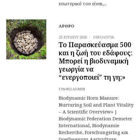
εσωτερικό του είναι,...
ΆΡΘΡΟ
23 ΙΟΥΛΊΟΥ 2026
ΟΙΚΟΛΟΓΊΑ
Το Παρασκεύασμα 500
και η ζωή του εδάφους:
Μπορεί η βιοδυναμική
γεωργία να
“ενεργοποιεί” τη γη;»
ΓΡΆΦΕΙ
ADMIN
Biodynamic Horn Manure:
Nurturing Soil and Plant Vitality
– A Scientific Overview» |
Biodynamic Federation Demeter
International, Biodynamie
Recherche, Forschungsring και
Goetheanum Agriculture