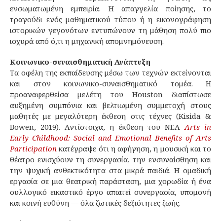
ενσωματωμένη εμπειρία. Η απαγγελία ποίησης, το
τραγούδι ενός μαθηματικού τύπου ή η εικονογράφηση
ιστορικών γεγονότων εντυπώνουν τη μάθηση πολύ πιο
ισχυρά από ό,τι η μηχανική απομνημόνευση.
Κοινωνικο-συναισθηματική Ανάπτυξη
Τα οφέλη της εκπαίδευσης μέσω των τεχνών εκτείνονται
και στον κοινωνικο-συναισθηματικό τομέα. Η
προαναφερθείσα μελέτη του Houston διαπίστωσε
αυξημένη συμπόνια και βελτιωμένη συμμετοχή στους
μαθητές με μεγαλύτερη έκθεση στις τέχνες (Kisida &
Bowen, 2019). Αντίστοιχα, η έκθεση του NEA
Arts in
Early Childhood: Social and Emotional Benefits of Arts
Participation
κατέγραψε ότι η αφήγηση, η μουσική και το
θέατρο ενισχύουν τη συνεργασία, την ενσυναίσθηση και
την ψυχική ανθεκτικότητα στα μικρά παιδιά. Η ομαδική
εργασία σε μια θεατρική παράσταση, μια χορωδία ή ένα
συλλογικό εικαστικό έργο απαιτεί συνεργασία, υπομονή
και κοινή ευθύνη — όλα ζωτικές δεξιότητες ζωής.