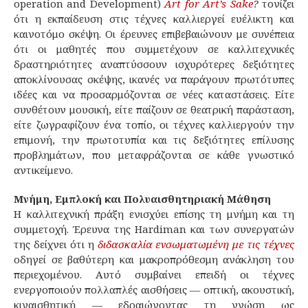
operation and Development)
Art for Art’s Sake
?
τονίζει
ότι η εκπαίδευση στις τέχνες καλλιεργεί ευέλικτη και
καινοτόμο σκέψη. Οι έρευνες επιβεβαιώνουν με συνέπεια
ότι οι μαθητές που συμμετέχουν σε καλλιτεχνικές
δραστηριότητες αναπτύσσουν ισχυρότερες δεξιότητες
αποκλίνουσας σκέψης, ικανές να παράγουν πρωτότυπες
ιδέες και να προσαρμόζονται σε νέες καταστάσεις. Είτε
συνθέτουν μουσική, είτε παίζουν σε θεατρική παράσταση,
είτε ζωγραφίζουν ένα τοπίο, οι τέχνες καλλιεργούν την
επιμονή, την πρωτοτυπία και τις δεξιότητες επίλυσης
προβλημάτων, που μεταφράζονται σε κάθε γνωστικό
αντικείμενο.
Μνήμη, Εμπλοκή και Πολυαισθητηριακή Μάθηση
Η καλλιτεχνική πράξη ενισχύει επίσης τη μνήμη και τη
συμμετοχή. Έρευνα της Hardiman και των συνεργατών
της δείχνει ότι η
διδασκαλία ενσωματωμένη με τις τέχνες
οδηγεί σε βαθύτερη και μακροπρόθεσμη ανάκληση του
περιεχομένου. Αυτό συμβαίνει επειδή οι τέχνες
ενεργοποιούν πολλαπλές αισθήσεις — οπτική, ακουστική,
κιναισθητική — εδραιώνοντας τη γνώση ως