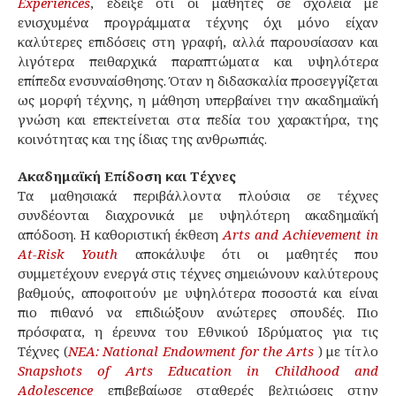
Experiences
, έδειξε ότι οι μαθητές σε σχολεία με
ενισχυμένα προγράμματα τέχνης όχι μόνο είχαν
καλύτερες επιδόσεις στη γραφή, αλλά παρουσίασαν και
λιγότερα πειθαρχικά παραπτώματα και υψηλότερα
επίπεδα ενσυναίσθησης. Όταν η διδασκαλία προσεγγίζεται
ως μορφή τέχνης, η μάθηση υπερβαίνει την ακαδημαϊκή
γνώση και επεκτείνεται στα πεδία του χαρακτήρα, της
κοινότητας και της ίδιας της ανθρωπιάς.
Ακαδημαϊκή Επίδοση και Τέχνες
Τα μαθησιακά περιβάλλοντα πλούσια σε τέχνες
συνδέονται διαχρονικά με υψηλότερη ακαδημαϊκή
απόδοση. Η καθοριστική έκθεση
Arts and Achievement in
At-Risk Youth
αποκάλυψε ότι οι μαθητές που
συμμετέχουν ενεργά στις τέχνες σημειώνουν καλύτερους
βαθμούς, αποφοιτούν με υψηλότερα ποσοστά και είναι
πιο πιθανό να επιδιώξουν ανώτερες σπουδές. Πιο
πρόσφατα, η έρευνα του Εθνικού Ιδρύματος για τις
Τέχνες (
NEA: National Endowment for the Arts
) με τίτλο
Snapshots of Arts Education in Childhood and
Adolescence
επιβεβαίωσε σταθερές βελτιώσεις στην