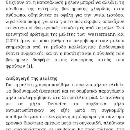
δείχνουν ότι η κατανάλωση μήλων μπορεί να αλλάξει τη
σύνθεση της εντερικής βακτηριακής χλωρίδας στον
άνθρωπο, οδηγώντας σε οφέλη για την υγεία. Ωστόσο,
λίγα είναι ακόμη γνωστά για το πώς ακριβώς αποικίζουν
το έντερο οι βακτηριακές κοινότητες από τα μήλα. Ένα
ερευνητικό ερώτημα της μελέτης των Wassermann κ.ά.
(2019) ήταν σε ποιο βαθμό το μικροβίωμα των μήλων
επηρεάζεται από τη μέθοδο καλλιέργειας, βιοδυναμική
έναντι συμβατικής, και αν η ποσότητα και η σύνθεση των
βακτηρίων διαφέρει στους διάφορους ιστούς των
φρούτων [1].
Διεξαγωγή της μελέτης
Για τη μελέτη χρησιμοποιήθηκε η ποικιλία μήλου «Arlet».
Τα βιοδυναμικά (Demeter) και τα συμβατικά παραγόμενα
μήλα καλλιεργήθηκαν στη Στυρία (Αυστρία). Σε αντίθεση
με τα μήλα Demeter, τα συμβατικά μήλα
αντιμετωπίστηκαν ως εξής μετά τη συγκομιδή:
αποθηκεύτηκαν σε ελεγχόμενη ατμόσφαιρα για σύντομο
χρονικό διάστημα αμέσως μετά τη συγκομιδή, πλύθηκαν
και συσκευάστηκαν σε μεμβράνη PE προς πώληση. Στο