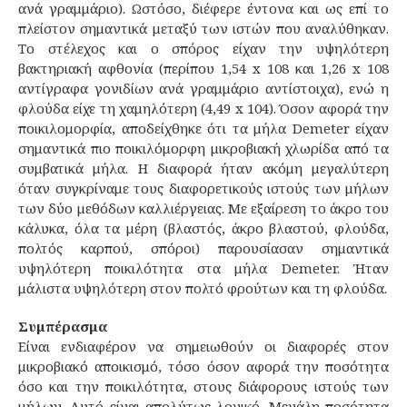
ανά γραμμάριο). Ωστόσο, διέφερε έντονα και ως επί το
πλείστον σημαντικά μεταξύ των ιστών που αναλύθηκαν.
Το στέλεχος και ο σπόρος είχαν την υψηλότερη
βακτηριακή αφθονία (περίπου 1,54 x 108 και 1,26 x 108
αντίγραφα γονιδίων ανά γραμμάριο αντίστοιχα), ενώ η
φλούδα είχε τη χαμηλότερη (4,49 x 104). Όσον αφορά την
ποικιλομορφία, αποδείχθηκε ότι τα μήλα Demeter είχαν
σημαντικά πιο ποικιλόμορφη μικροβιακή χλωρίδα από τα
συμβατικά μήλα. Η διαφορά ήταν ακόμη μεγαλύτερη
όταν συγκρίναμε τους διαφορετικούς ιστούς των μήλων
των δύο μεθόδων καλλιέργειας. Με εξαίρεση το άκρο του
κάλυκα, όλα τα μέρη (βλαστός, άκρο βλαστού, φλούδα,
πολτός καρπού, σπόροι) παρουσίασαν σημαντικά
υψηλότερη ποικιλότητα στα μήλα Demeter. Ήταν
μάλιστα υψηλότερη στον πολτό φρούτων και τη φλούδα.
Συμπέρασμα
Είναι ενδιαφέρον να σημειωθούν οι διαφορές στον
μικροβιακό αποικισμό, τόσο όσον αφορά την ποσότητα
όσο και την ποικιλότητα, στους διάφορους ιστούς των
μήλων. Αυτό είναι απολύτως λογικό. Μεγάλη ποσότητα