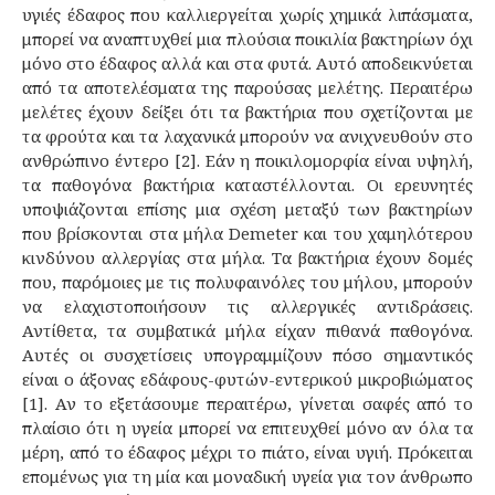
υγιές έδαφος που καλλιεργείται χωρίς χημικά λιπάσματα,
μπορεί να αναπτυχθεί μια πλούσια ποικιλία βακτηρίων όχι
μόνο στο έδαφος αλλά και στα φυτά. Αυτό αποδεικνύεται
από τα αποτελέσματα της παρούσας μελέτης. Περαιτέρω
μελέτες έχουν δείξει ότι τα βακτήρια που σχετίζονται με
τα φρούτα και τα λαχανικά μπορούν να ανιχνευθούν στο
ανθρώπινο έντερο [2]. Εάν η ποικιλομορφία είναι υψηλή,
τα παθογόνα βακτήρια καταστέλλονται. Οι ερευνητές
υποψιάζονται επίσης μια σχέση μεταξύ των βακτηρίων
που βρίσκονται στα μήλα Demeter και του χαμηλότερου
κινδύνου αλλεργίας στα μήλα. Τα βακτήρια έχουν δομές
που, παρόμοιες με τις πολυφαινόλες του μήλου, μπορούν
να ελαχιστοποιήσουν τις αλλεργικές αντιδράσεις.
Αντίθετα, τα συμβατικά μήλα είχαν πιθανά παθογόνα.
Αυτές οι συσχετίσεις υπογραμμίζουν πόσο σημαντικός
είναι ο άξονας εδάφους-φυτών-εντερικού μικροβιώματος
[1]. Αν το εξετάσουμε περαιτέρω, γίνεται σαφές από το
πλαίσιο ότι η υγεία μπορεί να επιτευχθεί μόνο αν όλα τα
μέρη, από το έδαφος μέχρι το πιάτο, είναι υγιή. Πρόκειται
επομένως για τη μία και μοναδική υγεία για τον άνθρωπο