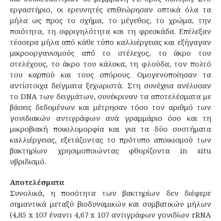
εργαστήριο, οι ερευνητές επιθεώρησαν οπτικά όλα τα
μήλα ως προς το σχήμα, το μέγεθος, το χρώμα, την
ποιότητα, τη σφριγηλότητα και τη φρεσκάδα. Επέλεξαν
τέσσερα μήλα από κάθε τύπο καλλιέργειας και εξήγαγαν
μικροοργανισμούς από το στέλεχος, το άκρο του
στελέχους, το άκρο του κάλυκα, τη φλούδα, τον πολτό
του καρπού και τους σπόρους. Ομογενοποίησαν τα
αντίστοιχα δείγματα ξεχωριστά. Στη συνέχεια ανέλυσαν
το DNA των δειγμάτων, συνέκριναν τα αποτελέσματα με
βάσεις δεδομένων και μέτρησαν τόσο τον αριθμό των
γονιδιακών αντιγράφων ανά γραμμάριο όσο και τη
μικροβιακή ποικιλομορφία και για τα δύο συστήματα
καλλιέργειας, εξετάζοντας το πρότυπο αποικισμού των
βακτηρίων χρησιμοποιώντας φθορίζοντα in situ
υβριδισμό.
Αποτελέσματα
Συνολικά, η ποσότητα των βακτηρίων δεν διέφερε
σημαντικά μεταξύ βιοδυναμικών και συμβατικών μήλων
(4,85 x 107 έναντι 4,67 x 107 αντιγράφων γονιδίων rRNA