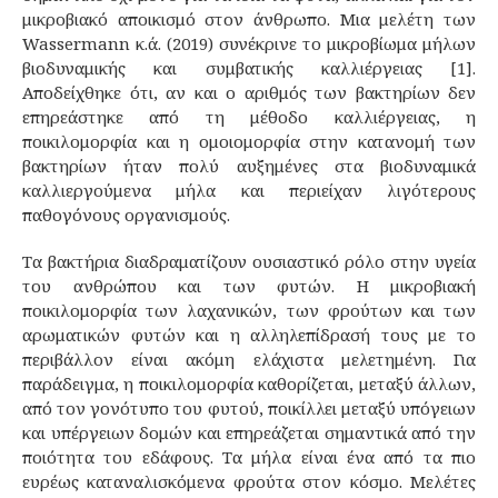
μικροβιακό αποικισμό στον άνθρωπο. Μια μελέτη των
Wassermann κ.ά. (2019) συνέκρινε το μικροβίωμα μήλων
βιοδυναμικής και συμβατικής καλλιέργειας [1].
Αποδείχθηκε ότι, αν και ο αριθμός των βακτηρίων δεν
επηρεάστηκε από τη μέθοδο καλλιέργειας, η
ποικιλομορφία και η ομοιομορφία στην κατανομή των
βακτηρίων ήταν πολύ αυξημένες στα βιοδυναμικά
καλλιεργούμενα μήλα και περιείχαν λιγότερους
παθογόνους οργανισμούς.
Τα βακτήρια διαδραματίζουν ουσιαστικό ρόλο στην υγεία
του ανθρώπου και των φυτών. Η μικροβιακή
ποικιλομορφία των λαχανικών, των φρούτων και των
αρωματικών φυτών και η αλληλεπίδρασή τους με το
περιβάλλον είναι ακόμη ελάχιστα μελετημένη. Για
παράδειγμα, η ποικιλομορφία καθορίζεται, μεταξύ άλλων,
από τον γονότυπο του φυτού, ποικίλλει μεταξύ υπόγειων
και υπέργειων δομών και επηρεάζεται σημαντικά από την
ποιότητα του εδάφους. Τα μήλα είναι ένα από τα πιο
ευρέως καταναλισκόμενα φρούτα στον κόσμο. Μελέτες