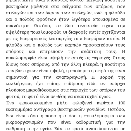
βακτηρίων βρέθηκε στα δείγματα των σπόρων, των
στελεχών και των άκρων των στελεχών, ενώ η φλούδα
και ο πολτός φρούτων ήταν λιγότερο αποικισμένα σε
πυκνότητα. Ωστόσο, τα δύο τελευταία είχαν την
υψηλότερη ποικιλομορφία. Οι διαφορές αυτές σχετίζονται
με τις διαφορετικές λειτουργίες των διαφόρων ιστών. Η
φλούδα και ο πολτός των καρπών προστατεύουν τους
σπόρους και επιτρέπουν την ανάπτυξή τους. Η
ποικιλομορφία είναι υψηλή σε αυτές τις περιοχές. Στους
ίδιους τους σπόρους, από την άλλη πλευρά, η ποσότητα
των βακτηρίων είναι υψηλή, η οποία με τη σειρά της είναι
σημαντική για την αναπαραγωγή. Η μορφή της
καλλιέργειας έχει επίσης επίδραση εδώ: αν υπάρχει
πλούσιος μικροβιόκοσμος στις περιοχές των σπόρων του
φυτού, το φυτό είναι σε θέση να αναπτυχθεί υγιώς.
Ένα φρεσκοκομμένο μήλο φιλοξενεί περίπου 100
εκατομμύρια αντίγραφα βακτηριακών γονιδίων. Ωστόσο,
δεν είναι τόσο η ποσότητα όσο η ποικιλομορφία των
μικροοργανισμών που είναι καθοριστική για την
επίδραση στην υγεία. Εάν τα φυτά αναπτύσσονται σε