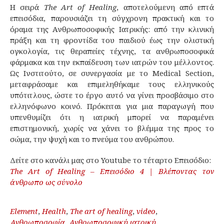
Η σειρά
The Art of Healing
, αποτελούμενη από επτά
επεισόδια, παρουσιάζει τη σύγχρονη πρακτική και το
όραμα της Ανθρωποσοφικής Ιατρικής: από την κλινική
πράξη και τη φροντίδα του παιδιού έως την ολιστική
ογκολογία, τις θεραπείες τέχνης, τα ανθρωποσοφικά
φάρμακα και την εκπαίδευση των ιατρών του μέλλοντος.
Ως Ινστιτούτο, σε συνεργασία με το Medical Section,
μεταφράσαμε και επιμεληθήκαμε τους ελληνικούς
υπότιτλους, ώστε το έργο αυτό να γίνει προσβάσιμο στο
ελληνόφωνο κοινό. Πρόκειται για μια παραγωγή που
υπενθυμίζει ότι η ιατρική μπορεί να παραμένει
επιστημονική, χωρίς να χάνει το βλέμμα της προς το
σώμα, την ψυχή και το πνεύμα του ανθρώπου.
Δείτε στο κανάλι μας στο Youtube το τέταρτο Επεισόδιο:
The Art of Healing – Επεισόδιο 4 | Βλέποντας τον
άνθρωπο ως σύνολο
Element
,
Health
,
The art of healing
,
video
,
Ανθρωποσοφία
,
Ανθρωποσοφική ιατρική