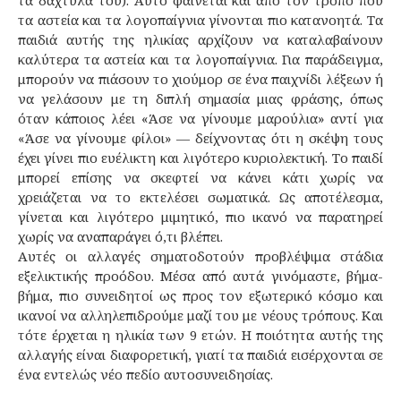
τα δάχτυλά του). Αυτό φαίνεται και από τον τρόπο που
τα αστεία και τα λογοπαίγνια γίνονται πιο κατανοητά. Τα
παιδιά αυτής της ηλικίας αρχίζουν να καταλαβαίνουν
καλύτερα τα αστεία και τα λογοπαίγνια. Για παράδειγμα,
μπορούν να πιάσουν το χιούμορ σε ένα παιχνίδι λέξεων ή
να γελάσουν με τη διπλή σημασία μιας φράσης, όπως
όταν κάποιος λέει «Άσε να γίνουμε μαρούλια» αντί για
«Άσε να γίνουμε φίλοι» — δείχνοντας ότι η σκέψη τους
έχει γίνει πιο ευέλικτη και λιγότερο κυριολεκτική. Το παιδί
μπορεί επίσης να σκεφτεί να κάνει κάτι χωρίς να
χρειάζεται να το εκτελέσει σωματικά. Ως αποτέλεσμα,
γίνεται και λιγότερο μιμητικό, πιο ικανό να παρατηρεί
χωρίς να αναπαράγει ό,τι βλέπει.
Αυτές οι αλλαγές σηματοδοτούν προβλέψιμα στάδια
εξελικτικής προόδου. Μέσα από αυτά γινόμαστε, βήμα-
βήμα, πιο συνειδητοί ως προς τον εξωτερικό κόσμο και
ικανοί να αλληλεπιδρούμε μαζί του με νέους τρόπους. Και
τότε έρχεται η ηλικία των 9 ετών. Η ποιότητα αυτής της
αλλαγής είναι διαφορετική, γιατί τα παιδιά εισέρχονται σε
ένα εντελώς νέο πεδίο αυτοσυνειδησίας.