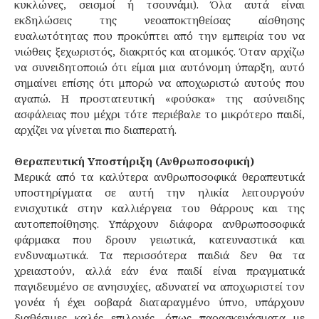
κυκλώνες, σεισμοί ή τσουνάμι). Όλα αυτά είναι
εκδηλώσεις της νεοαποκτηθείσας αίσθησης
ευαλωτότητας που προκύπτει από την εμπειρία του να
νιώθεις ξεχωριστός, διακριτός και ατομικός. Όταν αρχίζω
να συνειδητοποιώ ότι είμαι μια αυτόνομη ύπαρξη, αυτό
σημαίνει επίσης ότι μπορώ να αποχωριστώ αυτούς που
αγαπώ. Η προστατευτική «φούσκα» της ασύνειδης
ασφάλειας που μέχρι τότε περιέβαλε το μικρότερο παιδί,
αρχίζει να γίνεται πιο διαπερατή.
Θεραπευτική Υποστήριξη (Ανθρωποσοφική)
Μερικά από τα καλύτερα ανθρωποσοφικά θεραπευτικά
υποστηρίγματα σε αυτή την ηλικία λειτουργούν
ενισχυτικά στην καλλιέργεια του θάρρους και της
αυτοπεποίθησης. Υπάρχουν διάφορα ανθρωποσοφικά
φάρμακα που δρουν γειωτικά, κατευναστικά και
ενδυναμωτικά. Τα περισσότερα παιδιά δεν θα τα
χρειαστούν, αλλά εάν ένα παιδί είναι πραγματικά
παγιδευμένο σε ανησυχίες, αδυνατεί να αποχωριστεί τον
γονέα ή έχει σοβαρά διαταραγμένο ύπνο, υπάρχουν
διαθέσιμες καλές επιλογές, όπως παρασκευάσματα με