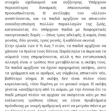
στοιχείο σχεδιασμού και συζήτησης. Υπάρχουν
περισσότερες δυναμικές επικοινωνίας και
προσωπικότητας. Η αντίληψη του «άλλου»
αναπτύσσεται, και τα παιδιά αρχίζουν να αποκτούν
συνειδητοποίηση πολλών παραλλαγών της ζωής,
κατανοώντας ότι υπάρχουν παιδιά με διαφορετικές
οικογενειακές δομές — όπως τρεις αδελφές, ή καμία, ένας
γονέας, δύο γονείς, τρεις γονείς, ή καθόλου σκυλιά.
Στην ηλικία των 6 ½ έως 7 ετών, τα παιδιά αρχίζουν να
χάνουν τα πρώτα τους δόντια. Παράλληλα τα άκρα και τα
σώματά τους επιμηκύνονται, αλλά η πιο εντυπωσιακή
αλλαγή είναι ο τρόπος που μεταβάλλεται η σκέψη τους.
Τα παιδιά αρχίζουν να έχουν αφηρημένες σκέψεις, ώστε
τα γράμματα και οι αριθμοί, ως σύμβολα, αποκτούν νέο,
βαθύτερο νόημα. Η σκέψη δεν είναι πλέον τόσο
κυριολεκτική, τόσο δεμένη με το φυσικό σώμα. Η σκέψη
γίνεται «ανεξάρτητη από το σώμα», με την έννοια ότι το
παιδί μπορεί πλέον να αρχίσει να σκέφτεται κάτι με πιο
ευέλικτους τρόπους (όπως να λύνει προβλήματα
πρόσθεσης με νοερή αριθμητική αντί να μετράει πάντα με