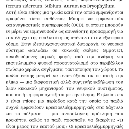
Ferrum sidereum, Stibium, Aurum και Bryophyllum.
Αυτή είναι επίσης μια ηλικία κατά την οποία εμφανίζονται
ορισμένοι τύποι ασθένειας. Μπορεί να εμφανιστούν
καταναγκαστικές συμπεριφορές (OCD), οι οποίες μπορούν
εν μέρει να ερμηνευθούν ως ασυνείδητη προσαρμογή για
τον έλεγχο της ευαλωτότητας απέναντι στον εξωτερικό
κόσμο. Στην ιδεοψυχαναγκαστική διαταραχή, το νευρικό
σύστημα «κολλάει» σε κυκλικές σκέψεις (εμμονές),
συνοδευόμενες μερικές φορές από την ανάγκη για
επανειλημμένο φυσικό προσανατολισμό στο περιβάλλον
(πλύσιμο χεριών, αγγίγματα, τακτοποίηση του χώρου). Τα
παιδιά επίσης μπορεί να αναπτύξουν τικ σε αυτή την
ηλικία — μια διαφορετική αλλά συγγενής εκδήλωση του
ίδιου κυκλικού μηχανισμού του νευρικού συστήματος,
που αυτή τη φορά σχετίζεται με την κίνηση. Η ηλικία των
9 είναι επίσης μια περίοδος κατά την οποία τα παιδιά
συχνά εμφανίζουν κρεατοελιές/μυρμηγκιές στα δάχτυλα
και τα πέλματα — μια ανοσολογική πρόκληση που
προκύπτει καθώς το παιδί προσπαθεί να διακρίνει: «Τι
είναι μέρος του εαυτού μου;» Οι κρεατοελιές/μυρμηγκιές