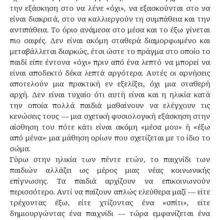
την εξάσκηση στο να λένε «όχι», να εξασκούνται στο να
είναι διακριτά, στο να καλλιεργούν τη συμπάθεια και την
αντιπάθεια. Το όριο ανάμεσα στο μέσα και το έξω γίνεται
πιο σαφές. Δεν είναι ακόμη σταθερά διαμορφωμένο και
μεταβάλλεται διαρκώς, έτσι ώστε το πράγμα στο οποίο το
παιδί είπε έντονα «όχι» πριν από ένα λεπτό να μπορεί να
είναι αποδεκτό δέκα λεπτά αργότερα. Αυτές οι αρνήσεις
αποτελούν μια πρακτική εν εξελίξει, όχι μια σταθερή
αρχή. Δεν είναι τυχαίο ότι αυτή είναι και η ηλικία κατά
την οποία πολλά παιδιά μαθαίνουν να ελέγχουν τις
κενώσεις τους — μια σχετική φυσιολογική εξάσκηση στην
αίσθηση του πότε κάτι είναι ακόμη «μέσα μου» ή «έξω
από μένα»· μια μάθηση ορίων που σχετίζεται με το ίδιο το
σώμα.
Γύρω στην ηλικία των πέντε ετών, το παιχνίδι των
παιδιών αλλάζει ως μέρος μιας νέας κοινωνικής
επίγνωσης. Τα παιδιά αρχίζουν να επικοινωνούν
περισσότερο. Αντί να παίζουν απλώς ελεύθερα μαζί — είτε
τρέχοντας έξω, είτε χτίζοντας ένα «σπίτι», είτε
δημιουργώντας ένα παιχνίδι — τώρα εμφανίζεται ένα