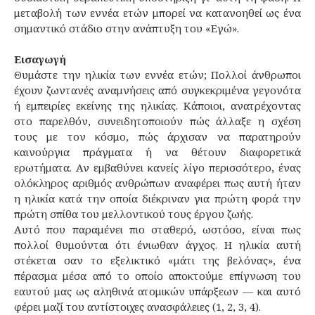
μεταβολή των εννέα ετών μπορεί να κατανοηθεί ως ένα
σημαντικό στάδιο στην ανάπτυξη του «Εγώ».
Εισαγωγή
Θυμάστε την ηλικία των εννέα ετών; Πολλοί άνθρωποι
έχουν ζωντανές αναμνήσεις από συγκεκριμένα γεγονότα
ή εμπειρίες εκείνης της ηλικίας. Κάποιοι, ανατρέχοντας
στο παρελθόν, συνειδητοποιούν πώς άλλαξε η σχέση
τους με τον κόσμο, πώς άρχισαν να παρατηρούν
καινούργια πράγματα ή να θέτουν διαφορετικά
ερωτήματα. Αν εμβαθύνει κανείς λίγο περισσότερο, ένας
ολόκληρος αριθμός ανθρώπων αναφέρει πως αυτή ήταν
η ηλικία κατά την οποία διέκριναν για πρώτη φορά την
πρώτη σπίθα του μελλοντικού τους έργου ζωής.
Αυτό που παραμένει πιο σταθερό, ωστόσο, είναι πως
πολλοί θυμούνται ότι ένιωθαν άγχος. Η ηλικία αυτή
στέκεται σαν το εξελικτικό «μάτι της βελόνας», ένα
πέρασμα μέσα από το οποίο αποκτούμε επίγνωση του
εαυτού μας ως αληθινά ατομικών υπάρξεων — και αυτό
φέρει μαζί του αντίστοιχες ανασφάλειες (1, 2, 3, 4).