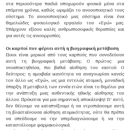
στα περισσότερα παιδιά υποχωρούν φυσικά μέσα στα
επόμενα χρόνια, καθώς ωριμάζει το ανοσοποιητικό τους
σύστημα. Το ανοσοποιητικό μας σύστημα είναι ένα
θεμελιώδες φυσιολογικό εργαλείο του «Εγώ» μας.
Υπάρχουν εξίσου καλές ανθρωποσοφικές θεραπείες και
για αυτές τις ανισορροπίες.
Οι καρποί που φέρνει αυτή η βιογραφική μετάβαση
Ποιοι είναι μερικοί από τους καρπούς που συνοδεύουν
αυτή τη βιογραφική μετάβαση; Ο πρώτος: μια
νεοαποκτηθείσα, πιο βαθιά αίσθηση του εαυτού. Ο
δεύτερος: η αμοιβαία ικανότητα να αναγνωρίσει κανείς
τον άλλο ως «Εγώ», ως μια εντελώς ατομική, μοναδική
ύπαρξη. Η μεταβολή των εννέα ετών είναι το θεμέλιο για
την ανάπτυξη μιας αυθεντικής ηθικής αίσθησης του
άλλου. Πρόκειται για μια σημαντική αποκάλυψη! Γι’ αυτό,
δεν θέλουμε να καταπνίξουμε ή να ντροπιάσουμε αυτή
τη βλασταίνουσα αίσθηση ατομικότητας, ούτε θα πρέπει
να σπεύδουμε να την υπερδιαγνώσουμε ή να την
καταστείλουμε φαρμακολογικά.