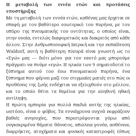
Η μεταβολή των εννέα ετών και προτάσεις
υποστήριξης
Με τη μεταβολή των εννέα ετών, καθένας μας έρχεται σε
επαφή με τον βαθύτερο εσωτερικό του πυρήνα, με τον
σπόρο της πνευματικής του οντότητας, ο οποίος είναι,
στην ουσία, εντελώς διαφορετικός και διακριτός από κάθε
άλλον. Στην Ανθρωποσοφική Ιατρική και την εκπαίδευση
Waldorf, αυτή η βαθύτερη πλευρά είναι γνωστή ως το
«Εγώ» μας — διότι μόνο για τον εαυτό μας μπορούμε
πράγματι να πούμε «εγώ». Η ηλικία των 9 σηματοδοτεί το
ξύπνημα αυτού του έσω πνευματικού πυρήνα, ένα
ξύπνημα που φέρνει μαζί του στιγμιαίες ματιές στο πώς οι
προθέσεις της ζωής ενδέχεται να εξελιχθούν στο μέλλον,
και το οποίο θέτει τα θεμέλια για την αληθινή ηθική
αντίληψη.
Η πρώτη εμπειρία για πολλά παιδιά αυτής της ηλικίας,
ωστόσο, είναι ο φόβος. Τα εννιάχρονα συχνά εκφράζουν
βαθιές ανησυχίες, που περιστρέφονται γύρω από
συγκεκριμένα θέματα: θάνατος, απώλεια γονέα, ασθένεια,
διαρρήκτες, ατυχήματα και φυσικές καταστροφές (όπως