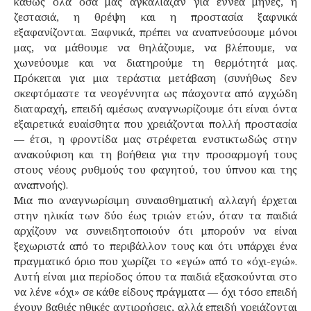
καθώς όλα όσα μας αγκάλιαζαν για εννέα μήνες, η
ζεστασιά, η θρέψη και η προστασία ξαφνικά
εξαφανίζονται. Ξαφνικά, πρέπει να αναπνεύσουμε μόνοι
μας, να μάθουμε να θηλάζουμε, να βλέπουμε, να
χωνεύουμε και να διατηρούμε τη θερμότητά μας.
Πρόκειται για μια τεράστια μετάβαση (συνήθως δεν
σκεφτόμαστε τα νεογέννητα ως πάσχοντα από αγχώδη
διαταραχή, επειδή αμέσως αναγνωρίζουμε ότι είναι όντα
εξαιρετικά ευαίσθητα που χρειάζονται πολλή προστασία
— έτσι, η φροντίδα μας στρέφεται ενστικτωδώς στην
ανακούφιση και τη βοήθεια για την προσαρμογή τους
στους νέους ρυθμούς του φαγητού, του ύπνου και της
αναπνοής).
Μια πιο αναγνωρίσιμη συναισθηματική αλλαγή έρχεται
στην ηλικία των δύο έως τριών ετών, όταν τα παιδιά
αρχίζουν να συνειδητοποιούν ότι μπορούν να είναι
ξεχωριστά από το περιβάλλον τους και ότι υπάρχει ένα
πραγματικό όριο που χωρίζει το «εγώ» από το «όχι-εγώ».
Αυτή είναι μια περίοδος όπου τα παιδιά εξασκούνται στο
να λένε «όχι» σε κάθε είδους πράγματα — όχι τόσο επειδή
έχουν βαθιές ηθικές αντιρρήσεις, αλλά επειδή χρειάζονται