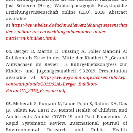
Jost Schieren (Hrsg.) Waldorfpädagogik. Enzyklopädie
Erziehungswissenschaft online (EEO), 2018. Abstract
available
at
https://www.beltz.de/fachmedien/erziehungswissenschaft/
der-rubikon-als-entwicklungsphaenomen-in-der-
mittleren-kindheit.html
.
04.
Berger B, Martin D, Büssing A, Föller-Mancini A:
Rubikon als Krise in der Mitte der Kindheit ? „Gesund
Aufwachsen im Revier“. 5. Ruhrgebietskongress zur
Kinder- und Jugendgesundheit 9.3.2019. Presentation
available at
https://www.gesund-aufwachsen.ruhr/wp-
content/uploads/2015/02/4.-Berger_Rubikon-
ForumGA_2019_Freigabe.pdf
.
05.
Meherali S, Punjani N, Louie-Poon S, Rahim KA, Das
JK, Salam RA, Lassi ZS. Mental Health of Children and
Adolescents Amidst COVID-19 and Past Pandemics: A
Rapid Systematic Review. International Journal of
Environmental Research and Public Health