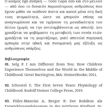
Ο κόσμος έχει ανάγκη — τόσο τώρα όσο και στο μέλλον
— από όσο το δυνατόν περισσότερους ανθρώπους που
έχουν μάθει να νιώθουν άνετα και ικανοί μέσα στη δική
τους ατομικότητα, ώστε να μπορούν επίσης να
αναγνωρίσουν και να τιμήσουν τη μοναδικότητα του
άλλου (χωρίς να την αντιλαμβάνονται ως απειλή). Δεν
χρειάζεται να φοβόμαστε τη μεταβολή των εννέα ετών·
χρειάζεται να τη γιορτάζουμε, γιατί αποτελεί πυρηνική
εμπειρία στην ηθική και πνευματική μας εξέλιξη ως
ανθρώπινες υπάρξεις.
Βιβλιογραφία
01.
Selg P. I Am Different from You: How Children
Experience Themselves and the World in the Middle of
Childhood. Great Barrington, MA: SteinerBooks; 2011.
02.
Schoorel E. The First Seven Years: Physiology of
Childhood. Rudolf Steiner College Press, 2019.
03.
Föller-Mancini A, Berger B: Der Rubikon als
Entwicklungsphänomen in der mittleren Kindheit. In: