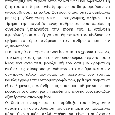
υποστήριξε ότι πέρασε αυτό το κατώφλι και αφιέρωσε τη
ζωή του στη δημιουργία δρόμων που θα μπορούσαν να
ακολουθήσουν κι άλλοι. Ωστόσο, όπως συχνά συμβαίνει
με τις μεγάλες πνευματικές φυσιογνωμίες, πλήρωσε το
τίμημα της μοναξιάς ενός ανθρώπου του οποίου η
συνείδηση ξεπερνούσε την εποχή του. Η απόλυτη
αφοσίωσή του στο έργο του έφερε και τον κίνδυνο να
σβήσει το όριο ανάμεσα στον άνθρωπο και τον
αγγελιαφόρο.
Η πυρκαγιά του πρώτου Goetheanum τα χρόνια 1922–23,
του κεντρικού χώρου του ανθρωποσοφικού έργου που ο
ίδιος είχε σχεδιάσει, μοιάζει σήμερα σαν μια δραματική
εικόνα της σύγκρουσης ανάμεσα στο πνεύμα και στον
σύγχρονο υλικό πολιτισμό. Τα τελευταία του χρόνια,
καθώς έγραφε την αυτοβιογραφία του, βρέθηκε σωματικά
εξαντλημένος, σαν άνθρωπος που προσπάθησε να ενώσει
κόσμους οι οποίοι, για τη σκέψη της εποχής του, έμοιαζαν
αξεπέραστα αποκομμένοι.
Ο Steiner ενσάρκωσε το παράδοξο του σύγχρονου
αναζητητή: του ανθρώπου που δεν μπορεί να παραμείνει
μόνο θεωρητικός, αλλά πρέπει να είναι ταυτόχρονα