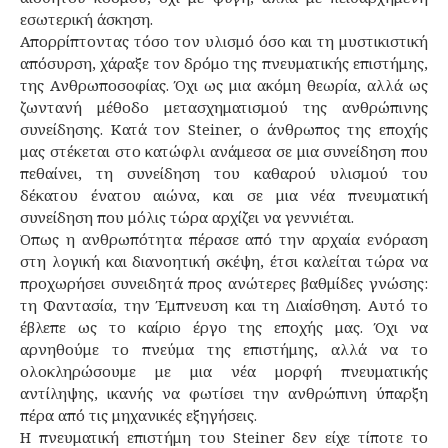
εσωτερική άσκηση.
Απορρίπτοντας τόσο τον υλισμό όσο και τη μυστικιστική
απόσυρση, χάραξε τον δρόμο της πνευματικής επιστήμης,
της Ανθρωποσοφίας. Όχι ως μια ακόμη θεωρία, αλλά ως
ζωντανή μέθοδο μετασχηματισμού της ανθρώπινης
συνείδησης. Κατά τον Steiner, ο άνθρωπος της εποχής
μας στέκεται στο κατώφλι ανάμεσα σε μια συνείδηση που
πεθαίνει, τη συνείδηση του καθαρού υλισμού του
δέκατου ένατου αιώνα, και σε μια νέα πνευματική
συνείδηση που μόλις τώρα αρχίζει να γεννιέται.
Όπως η ανθρωπότητα πέρασε από την αρχαία ενόραση
στη λογική και διανοητική σκέψη, έτσι καλείται τώρα να
προχωρήσει συνειδητά προς ανώτερες βαθμίδες γνώσης:
τη Φαντασία, την Έμπνευση και τη Διαίσθηση. Αυτό το
έβλεπε ως το καίριο έργο της εποχής μας. Όχι να
αρνηθούμε το πνεύμα της επιστήμης, αλλά να το
ολοκληρώσουμε με μια νέα μορφή πνευματικής
αντίληψης, ικανής να φωτίσει την ανθρώπινη ύπαρξη
πέρα από τις μηχανικές εξηγήσεις.
Η πνευματική επιστήμη του Steiner δεν είχε τίποτε το