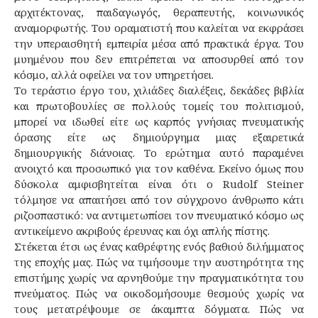
αρχιτέκτονας, παιδαγωγός, θεραπευτής, κοινωνικός
αναμορφωτής. Του οραματιστή που καλείται να εκφράσει
την υπεραισθητή εμπειρία μέσα από πρακτικά έργα. Του
μυημένου που δεν επιτρέπεται να αποσυρθεί από τον
κόσμο, αλλά οφείλει να τον υπηρετήσει.
Το τεράστιο έργο του, χιλιάδες διαλέξεις, δεκάδες βιβλία
και πρωτοβουλίες σε πολλούς τομείς του πολιτισμού,
μπορεί να ιδωθεί είτε ως καρπός γνήσιας πνευματικής
όρασης είτε ως δημιούργημα μιας εξαιρετικά
δημιουργικής διάνοιας. Το ερώτημα αυτό παραμένει
ανοιχτό και προσωπικό για τον καθένα. Εκείνο όμως που
δύσκολα αμφισβητείται είναι ότι ο Rudolf Steiner
τόλμησε να απαιτήσει από τον σύγχρονο άνθρωπο κάτι
ριζοσπαστικό: να αντιμετωπίσει τον πνευματικό κόσμο ως
αντικείμενο ακριβούς έρευνας και όχι απλής πίστης.
Στέκεται έτσι ως ένας καθρέφτης ενός βαθιού διλήμματος
της εποχής μας. Πώς να τιμήσουμε την αυστηρότητα της
επιστήμης χωρίς να αρνηθούμε την πραγματικότητα του
πνεύματος. Πώς να οικοδομήσουμε θεσμούς χωρίς να
τους μετατρέψουμε σε άκαμπτα δόγματα. Πώς να