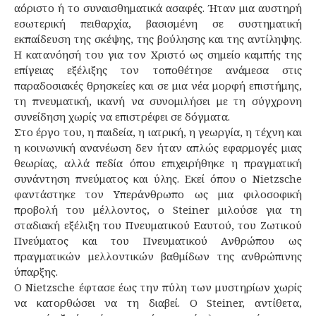
αόριστο ή το συναισθηματικά ασαφές. Ήταν μια αυστηρή
εσωτερική πειθαρχία, βασισμένη σε συστηματική
εκπαίδευση της σκέψης, της βούλησης και της αντίληψης.
Η κατανόησή του για τον Χριστό ως σημείο καμπής της
επίγειας εξέλιξης τον τοποθέτησε ανάμεσα στις
παραδοσιακές θρησκείες και σε μια νέα μορφή επιστήμης,
τη πνευματική, ικανή να συνομιλήσει με τη σύγχρονη
συνείδηση χωρίς να επιστρέφει σε δόγματα.
Στο έργο του, η παιδεία, η ιατρική, η γεωργία, η τέχνη και
η κοινωνική ανανέωση δεν ήταν απλώς εφαρμογές μιας
θεωρίας, αλλά πεδία όπου επιχειρήθηκε η πραγματική
συνάντηση πνεύματος και ύλης. Εκεί όπου ο Nietzsche
φαντάστηκε τον Υπεράνθρωπο ως μια φιλοσοφική
προβολή του μέλλοντος, ο Steiner μιλούσε για τη
σταδιακή εξέλιξη του Πνευματικού Εαυτού, του Ζωτικού
Πνεύματος και του Πνευματικού Ανθρώπου ως
πραγματικών μελλοντικών βαθμίδων της ανθρώπινης
ύπαρξης.
Ο Nietzsche έφτασε έως την πύλη των μυστηρίων χωρίς
να κατορθώσει να τη διαβεί. Ο Steiner, αντίθετα,