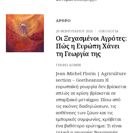
ΆΡΘΡΟ
20 ΦΕΒΡΟΥΑΡΊΟΥ 2026
ΟΙΚΟΛΟΓΊΑ
Οι Ξεχασμένοι Αγρότες:
Πώς η Ευρώπη Χάνει
τη Γεωργία της
ΓΡΆΦΕΙ
ADMIN
Jean-Michel Florin | Agriculture
section – Goetheanum Η
ευρωπαϊκή γεωργία δεν βρίσκεται
απλώς σε κρίση· βρίσκεται σε
υπαρξιακό μεταίχμιο. Πίσω από
τις εικόνες διαδηλώσεων, τις
ασθένειες των ζώων και τις
εμπορικές συμφωνίες, κρύβεται
ένα βαθύτερο ερώτημα: Τι είναι
τελικά η γεωργία; Βιομηχανία