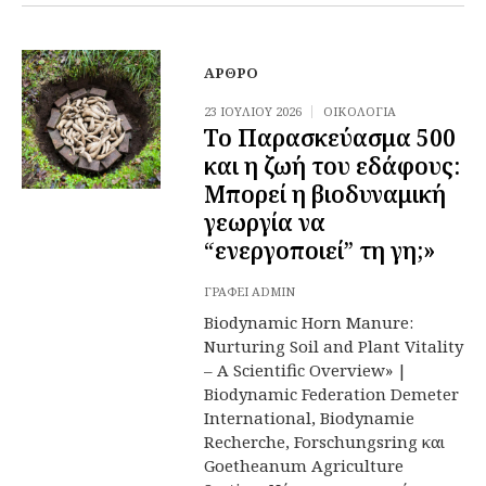
ΆΡΘΡΟ
23 ΙΟΥΛΊΟΥ 2026
ΟΙΚΟΛΟΓΊΑ
Το Παρασκεύασμα 500
και η ζωή του εδάφους:
Μπορεί η βιοδυναμική
γεωργία να
“ενεργοποιεί” τη γη;»
ΓΡΆΦΕΙ
ADMIN
Biodynamic Horn Manure:
Nurturing Soil and Plant Vitality
– A Scientific Overview» |
Biodynamic Federation Demeter
International, Biodynamie
Recherche, Forschungsring και
Goetheanum Agriculture