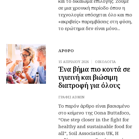
και το δικαίωμα επιλογής. Ζούμε
σε μια χρονική περίοδο όπου η
τεχνολογία υπόσχεται όλο και πιο
«ακριβείς» παρεμβάσεις στη φύση,
το ερώτημα δεν είναι μόνο...
ΆΡΘΡΟ
15 ΑΠΡΙΛΊΟΥ 2026
ΟΙΚΟΛΟΓΊΑ
Ένα βήμα πιο κοντά σε
υγιεινή και βιώσιμη
διατροφή για όλους
ΓΡΆΦΕΙ
ADMIN
Το παρόν άρθρο είναι βασισμένο
στο κείμενο της Oona Buttafoco,
“One step closer in the fight for
healthy and sustainable food for
all”, Soil Association UK, Η