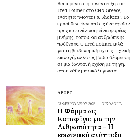
Βασισμένο στη συνέντευξη του
Fred Loimer στο CNN Greece,
ενότητα “Movers & Shakers”. Το
κρασί δεν είναι απλώς ένα προϊόν
προς κατανάλωση· είναι φορέας
μνήμης, τόπου και ανθρώπινης
πρόθεσης. Ο Fred Loimer μιλά
για τη βιοδυναμική όχι ως τεχνική
επιλογή, αλλά ως βαθιά δέσμευση
σε μια ζωντανή σχέση με τη γη,
όπου κάθε μπουκάλι γίνεται...
ΆΡΘΡΟ
23 ΦΕΒΡΟΥΑΡΊΟΥ 2026
ΟΙΚΟΛΟΓΊΑ
Η Φάρμα ως
Καταφύγιο για την
Ανθρωπότητα – Η
εσωτερική ανάπτυξη