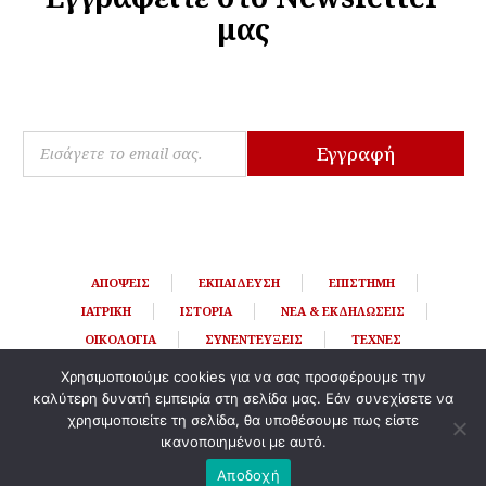
μας
*
E
E
Εγγραφή
m
m
a
a
i
i
l
l
*
E
m
ΑΠΌΨΕΙΣ
ΕΚΠΑΊΔΕΥΣΗ
ΕΠΙΣΤΉΜΗ
a
i
ΙΑΤΡΙΚΉ
ΙΣΤΟΡΊΑ
ΝΈΑ & ΕΚΔΗΛΏΣΕΙΣ
l
ΟΙΚΟΛΟΓΊΑ
ΣΥΝΕΝΤΕΎΞΕΙΣ
ΤΈΧΝΕΣ
Χρησιμοποιούμε cookies για να σας προσφέρουμε την
καλύτερη δυνατή εμπειρία στη σελίδα μας. Εάν συνεχίσετε να
χρησιμοποιείτε τη σελίδα, θα υποθέσουμε πως είστε
ικανοποιημένοι με αυτό.
Αποδοχή
Element © 2026 / All Rights Reserved