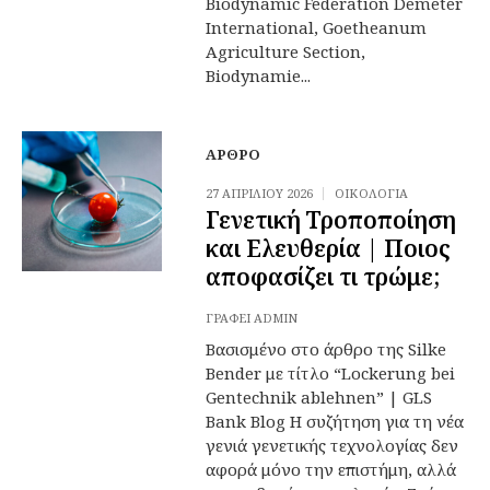
Biodynamic Federation Demeter
International, Goetheanum
Agriculture Section,
Biodynamie...
ΆΡΘΡΟ
27 ΑΠΡΙΛΊΟΥ 2026
ΟΙΚΟΛΟΓΊΑ
Γενετική Τροποποίηση
και Ελευθερία | Ποιος
αποφασίζει τι τρώμε;
ΓΡΆΦΕΙ
ADMIN
Βασισμένο στο άρθρο της Silke
Bender με τίτλο “Lockerung bei
Gentechnik ablehnen” | GLS
Bank Blog Η συζήτηση για τη νέα
γενιά γενετικής τεχνολογίας δεν
αφορά μόνο την επιστήμη, αλλά