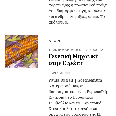
παραγωγής ή πολιτισμική πράξη
που διαμορφώνει γη, κοινωνία
και ανθρώπινη αξιοπρέπεια; Το
ακόλουθο...
ΆΡΘΡΟ
11 ΦΕΒΡΟΥΑΡΊΟΥ 2026
ΟΙΚΟΛΟΓΊΑ
Γενετική Μηχανική
στην Ευρώπη
ΓΡΆΦΕΙ
ADMIN
Paula Boslau | Goetheanum
Ύστερα από μακρές
διαπραγματεύσεις, η Ευρωπαϊκή
Επιτροπή, το Ευρωπαϊκό
Συμβούλιο και το Ευρωπαϊκό
Κοινοβούλιο -τα λεγόμενα
όργανα του τριλόγου της ΕΕ-