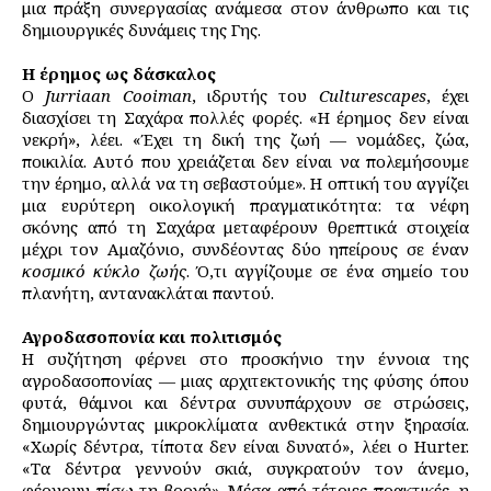
μια πράξη συνεργασίας ανάμεσα στον άνθρωπο και τις
δημιουργικές δυνάμεις της Γης.
Η έρημος ως δάσκαλος
Ο
Jurriaan Cooiman
, ιδρυτής του
Culturescapes
, έχει
διασχίσει τη Σαχάρα πολλές φορές. «Η έρημος δεν είναι
νεκρή», λέει. «Έχει τη δική της ζωή — νομάδες, ζώα,
ποικιλία. Αυτό που χρειάζεται δεν είναι να πολεμήσουμε
την έρημο, αλλά να τη σεβαστούμε». Η οπτική του αγγίζει
μια ευρύτερη οικολογική πραγματικότητα: τα νέφη
σκόνης από τη Σαχάρα μεταφέρουν θρεπτικά στοιχεία
μέχρι τον Αμαζόνιο, συνδέοντας δύο ηπείρους σε έναν
κοσμικό κύκλο ζωής
. Ό,τι αγγίζουμε σε ένα σημείο του
πλανήτη, αντανακλάται παντού.
Αγροδασοπονία και πολιτισμός
Η συζήτηση φέρνει στο προσκήνιο την έννοια της
αγροδασοπονίας — μιας αρχιτεκτονικής της φύσης όπου
φυτά, θάμνοι και δέντρα συνυπάρχουν σε στρώσεις,
δημιουργώντας μικροκλίματα ανθεκτικά στην ξηρασία.
«Χωρίς δέντρα, τίποτα δεν είναι δυνατό», λέει ο Hurter.
«Τα δέντρα γεννούν σκιά, συγκρατούν τον άνεμο,
φέρνουν πίσω τη βροχή». Μέσα από τέτοιες πρακτικές, η