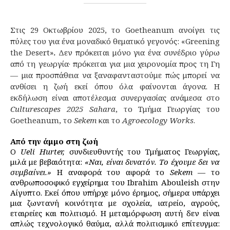
Στις 29 Οκτωβρίου 2025, το Goetheanum ανοίγει τις
πύλες του για ένα μοναδικό θεματικό γεγονός: «Greening
the Desert»
.
Δεν πρόκειται μόνο για ένα συνέδριο γύρω
από τη γεωργία· πρόκειται για μια χειρονομία προς τη Γη
— μια προσπάθεια να ξαναφανταστούμε πώς μπορεί να
ανθίσει η ζωή εκεί όπου όλα φαίνονται άγονα. Η
εκδήλωση είναι αποτέλεσμα συνεργασίας ανάμεσα στο
Culturescapes 2025 Sahara
, το Τμήμα Γεωργίας του
Goetheanum, το
Sekem
και το
Agroecology Works
.
Από την άμμο στη ζωή
Ο
Ueli Hurter,
συνδιευθυντής του Τμήματος Γεωργίας,
μιλά με βεβαιότητα:
«Ναι, είναι δυνατόν. Το έχουμε δει να
συμβαίνει.»
Η αναφορά του αφορά το
Sekem
— το
ανθρωποσοφικό εγχείρημα του Ibrahim Abouleish στην
Αίγυπτο. Εκεί όπου υπήρχε μόνο έρημος, σήμερα υπάρχει
μια ζωντανή κοινότητα με σχολεία, ιατρείο, αγρούς,
εταιρείες και πολιτισμό. Η μεταμόρφωση αυτή δεν είναι
απλώς τεχνολογικό θαύμα, αλλά πολιτισμικό επίτευγμα: