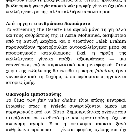
βιοδυναμική γεωργία αποκτά νέα μορφή: γίνεται όχι μόνο
καλλιέργεια τροφής, αλλά καλλιέργεια πολιτισμού
.
Από τη γη στα ανθρώπινα δικαιώματα
Το «Greening the Desert» δεν αφορά μόνο τη γη αλλά
και τους ανθρώπους της. Η Asria Mohamed, ακτιβίστρια
από τη Δυτική Σαχάρα, και ο γεωπόνος Taleb Brahim
παρουσιάζουν πρωτοβουλίες αυτοκαλλιέργειας μέσα σε
προσφυγικούς καταυλισμούς. Εκεί, η πράξη της
καλλιέργειας γίνεται πράξη αξιοπρέπειας — μια
επανεύρεση ριζών κυριολεκτικά και μεταφορικά. Στον
χώρο της εκδήλωσης θα εκτεθεί η σκηνή
Jaimitna
, έργο
γυναικών από τη Σαχάρα, όπου υφάσματα αφηγούνται
ιστορίες ζωής.
Οικονομία εμπιστοσύνης
Το θέμα των
fair value chains
είναι επίσης κεντρικό.
Εταιρείες όπως η
Weleda
συνεργάζονται άμεσα με
παραγωγούς από τον Νότο, δημιουργώντας σχέσεις που
στηρίζονται σε σταθερότητα και εμπιστοσύνη, όχι σε
ανώνυμη αγορά. Έτσι η οικονομία αποκτά ξανά
ανθρώπινο πρόσωπο — γίνεται φορέας σχέσης και όχι