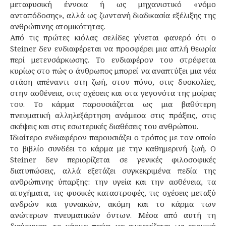
μεταφυσική έννοια ή ως μηχανιστικό «νόμο
ανταπόδοσης», αλλά ως ζωντανή διαδικασία εξέλιξης της
ανθρώπινης ατομικότητας.
Από τις πρώτες κιόλας σελίδες γίνεται φανερό ότι ο
Steiner δεν ενδιαφέρεται να προσφέρει μια απλή θεωρία
περί μετενσάρκωσης. Το ενδιαφέρον του στρέφεται
κυρίως στο πώς ο άνθρωπος μπορεί να αναπτύξει μια νέα
στάση απέναντι στη ζωή, στον πόνο, στις δυσκολίες,
στην ασθένεια, στις σχέσεις και στα γεγονότα της μοίρας
του. Το κάρμα παρουσιάζεται ως μια βαθύτερη
πνευματική αλληλεξάρτηση ανάμεσα στις πράξεις, στις
σκέψεις και στις εσωτερικές διαθέσεις του ανθρώπου.
Ιδιαίτερο ενδιαφέρον παρουσιάζει ο τρόπος με τον οποίο
το βιβλίο συνδέει το κάρμα με την καθημερινή ζωή. Ο
Steiner δεν περιορίζεται σε γενικές φιλοσοφικές
διατυπώσεις, αλλά εξετάζει συγκεκριμένα πεδία της
ανθρώπινης ύπαρξης: την υγεία και την ασθένεια, τα
ατυχήματα, τις φυσικές καταστροφές, τις σχέσεις μεταξύ
ανδρών και γυναικών, ακόμη και το κάρμα των
ανώτερων πνευματικών όντων. Μέσα από αυτή τη
διεύρυνση, το κάρμα παύει να εμφανίζεται ως ατομική