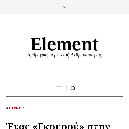
ΑΠΌΨΕΙΣ
Ένας «Γκουρού» στην