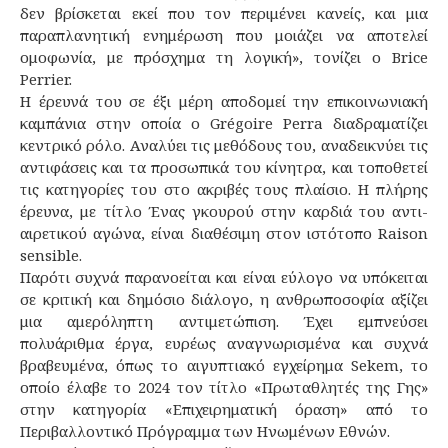
δεν βρίσκεται εκεί που τον περιμένει κανείς, και μια
παραπλανητική ενημέρωση που μοιάζει να αποτελεί
ομοφωνία, με πρόσχημα τη λογική», τονίζει ο Brice
Perrier.
Η έρευνά του σε έξι μέρη αποδομεί την επικοινωνιακή
καμπάνια στην οποία ο Grégoire Perra διαδραματίζει
κεντρικό ρόλο. Αναλύει τις μεθόδους του, αναδεικνύει τις
αντιφάσεις και τα προσωπικά του κίνητρα, και τοποθετεί
τις κατηγορίες του στο ακριβές τους πλαίσιο. Η πλήρης
έρευνα, με τίτλο Ένας γκουρού στην καρδιά του αντι-
αιρετικού αγώνα, είναι διαθέσιμη στον ιστότοπο Raison
sensible.
Παρότι συχνά παρανοείται και είναι εύλογο να υπόκειται
σε κριτική και δημόσιο διάλογο, η ανθρωποσοφία αξίζει
μια αμερόληπτη αντιμετώπιση. Έχει εμπνεύσει
πολυάριθμα έργα, ευρέως αναγνωρισμένα και συχνά
βραβευμένα, όπως το αιγυπτιακό εγχείρημα Sekem, το
οποίο έλαβε το 2024 τον τίτλο «Πρωταθλητές της Γης»
στην κατηγορία «Επιχειρηματική όραση» από το
Περιβαλλοντικό Πρόγραμμα των Ηνωμένων Εθνών.