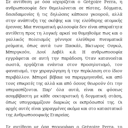
Σε αντίθεση με όσα ισχυρίζεται ο Grégoire Perra, η
ανθρωποσοφία δεν θεμελιώνεται σε πίστεις, δόγματα,
δεισιδαιμονίες ή τις δηλώσεις κάποιου γκουρού, αλλά
στην ανάπτυξη της σκέψης και της ελεύθερης ατομικής
έρευνας. Μια πνευματική φιλοσοφία δεν είναι απαραίτητα
αντίθετη προς τη λογική: αρκεί να θυμηθούμε πως και ο
γαλλικός πολιτισμός γέννησε ελεύθερα πνευματικά
ρεύματα, όπως αυτά των Πασκάλ, Βίκτωρος Ουγκώ,
Μπεργκσόν, Λουί Λαβέλ κ.ά. Η ανθρωποσοφία
εγγράφεται σε αυτή την παράδοση. Όταν κατανοείται
σωστά, εργάζεται ενάντια στον προσηλυτισμό, τον
φανατισμό, την χειραγώγηση ή την περίκλειση στο ίδιον
περιβάλλον. Μπορεί βέβαια να παρερμηνευθεί, και από
τους επικριτές της αλλά και από όσους θεωρούν ότι την
υπερασπίζονται. Παρ’ όλα αυτά, είναι εκ φύσεως
ασυμβίβαστη με κάθε σεκταριστική ή δογματική στάση,
όπως υπογραμμίζουν διαρκώς οι εκπρόσωποί της. Οι
αρχές αυτές είναι χαραγμένες ακόμα και στο καταστατικό
της Ανθρωποσοφικής Εταιρείας.
Σε αντίθεση με όσα περιγράφει ο Grégoire Perra, το