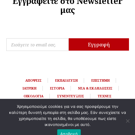
Εγγραφείτε στο Newsletter
μας
E
E
m
Εγγραφή
m
a
a
i
i
l
l
*
*
*
ΑΠΌΨΕΙΣ
ΕΚΠΑΊΔΕΥΣΗ
ΕΠΙΣΤΉΜΗ
ΙΑΤΡΙΚΉ
ΙΣΤΟΡΊΑ
ΝΈΑ & ΕΚΔΗΛΏΣΕΙΣ
ΟΙΚΟΛΟΓΊΑ
ΣΥΝΕΝΤΕΎΞΕΙΣ
ΤΈΧΝΕΣ
Χρησιμοποιούμε cookies για να σας προσφέρουμε την
καλύτερη δυνατή εμπειρία στη σελίδα μας. Εάν συνεχίσετε να
χρησιμοποιείτε τη σελίδα, θα υποθέσουμε πως είστε
ικανοποιημένοι με αυτό.
Αποδοχή