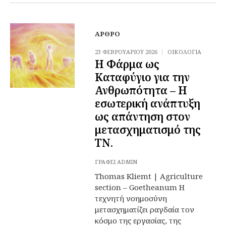
ΆΡΘΡΟ
23 ΦΕΒΡΟΥΑΡΊΟΥ 2026
ΟΙΚΟΛΟΓΊΑ
Η Φάρμα ως
Καταφύγιο για την
Ανθρωπότητα – Η
εσωτερική ανάπτυξη
ως απάντηση στον
μετασχηματισμό της
ΤΝ.
ΓΡΆΦΕΙ
ADMIN
Thomas Kliemt | Agriculture
section – Goetheanum Η
τεχνητή νοημοσύνη
μετασχηματίζει ραγδαία τον
κόσμο της εργασίας, της