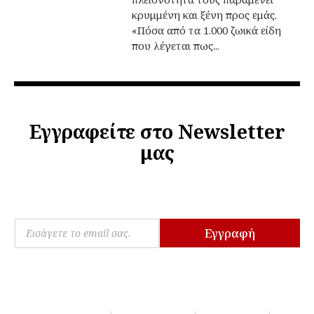
κρυμμένη και ξένη προς εμάς.
«Πόσα από τα 1.000 ζωικά είδη
που λέγεται πως...
Εγγραφείτε στο Newsletter
μας
*
E
*
Εγγραφή
m
*
a
i
l
*