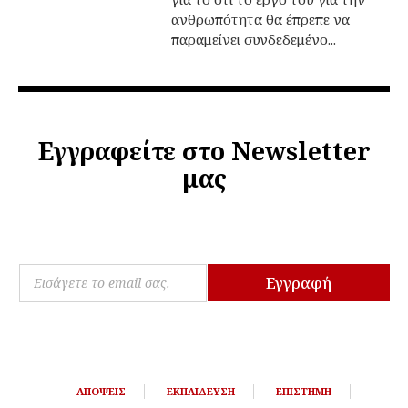
ανθρωπότητα θα έπρεπε να
παραμείνει συνδεδεμένο...
Εγγραφείτε στο Newsletter
μας
*
E
E
Εγγραφή
m
m
a
a
i
i
l
l
*
*
ΑΠΌΨΕΙΣ
ΕΚΠΑΊΔΕΥΣΗ
ΕΠΙΣΤΉΜΗ