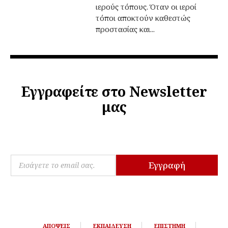
ιερούς τόπους. Όταν οι ιεροί
τόποι αποκτούν καθεστώς
προστασίας και...
Εγγραφείτε στο Newsletter
μας
E
E
m
Εγγραφή
m
a
a
i
i
l
l
E
*
m
a
ΑΠΌΨΕΙΣ
ΕΚΠΑΊΔΕΥΣΗ
ΕΠΙΣΤΉΜΗ