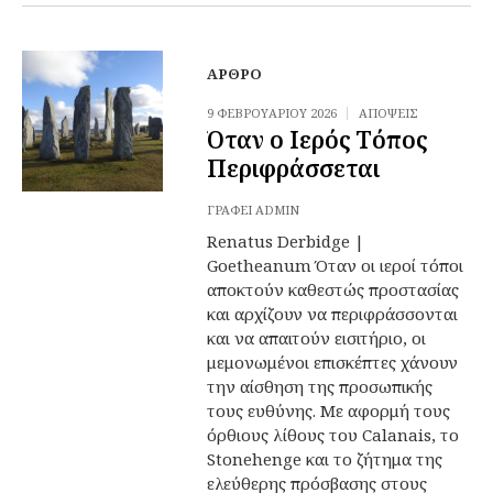
ΆΡΘΡΟ
9 ΦΕΒΡΟΥΑΡΊΟΥ 2026
ΑΠΌΨΕΙΣ
Όταν ο Ιερός Τόπος
Περιφράσσεται
ΓΡΆΦΕΙ
ADMIN
Renatus Derbidge |
Goetheanum Όταν οι ιεροί τόποι
αποκτούν καθεστώς προστασίας
και αρχίζουν να περιφράσσονται
και να απαιτούν εισιτήριο, οι
μεμονωμένοι επισκέπτες χάνουν
την αίσθηση της προσωπικής
τους ευθύνης. Με αφορμή τους
όρθιους λίθους του Calanais, το
Stonehenge και το ζήτημα της
ελεύθερης πρόσβασης στους