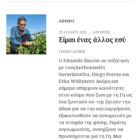
ΆΡΘΡΟ
23 ΙΟΥΛΊΟΥ 2025
ΑΠΌΨΕΙΣ
Είμαι ένας άλλος εσύ
ΓΡΆΦΕΙ
ADMIN
Ο Eduardo Rincón σε συζήτηση
με τουςAnthoniselvi
Savarimuthu, Diego Porras και
Etha Widiyanto Ακόμη και
σήμερα υπάρχουν κοινότητες
στον κόσμο που ζουν με τη Γη ως
ένα ζωντανό ον: της ζητούν την
άδεια για να την καλλιεργήσουν,
εξακολουθούν να συνομιλούν με
τα στοιχεία της φύσης. Γεμάτες
ευγνωμοσύνη, συνεχίζουν να
προσεύχονται για τη Γη. Μια