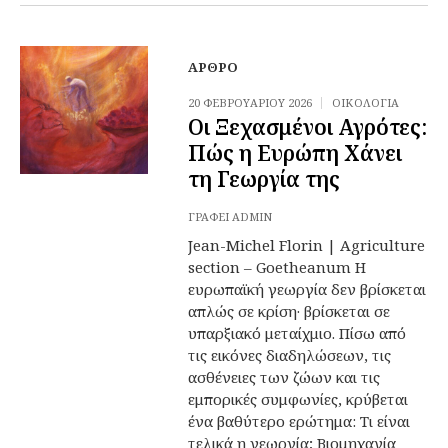
ΆΡΘΡΟ
20 ΦΕΒΡΟΥΑΡΊΟΥ 2026
ΟΙΚΟΛΟΓΊΑ
Οι Ξεχασμένοι Αγρότες:
Πώς η Ευρώπη Χάνει
τη Γεωργία της
ΓΡΆΦΕΙ
ADMIN
Jean-Michel Florin | Agriculture
section – Goetheanum Η
ευρωπαϊκή γεωργία δεν βρίσκεται
απλώς σε κρίση· βρίσκεται σε
υπαρξιακό μεταίχμιο. Πίσω από
τις εικόνες διαδηλώσεων, τις
ασθένειες των ζώων και τις
εμπορικές συμφωνίες, κρύβεται
ένα βαθύτερο ερώτημα: Τι είναι
τελικά η γεωργία; Βιομηχανία