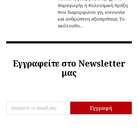
παραγωγής ή πολιτισμική πράξη
που διαμορφώνει γη, κοινωνία
και ανθρώπινη αξιοπρέπεια; Το
ακόλουθο...
Εγγραφείτε στο Newsletter
μας
E
E
m
Εγγραφή
m
a
a
i
i
l
l
E
*
m