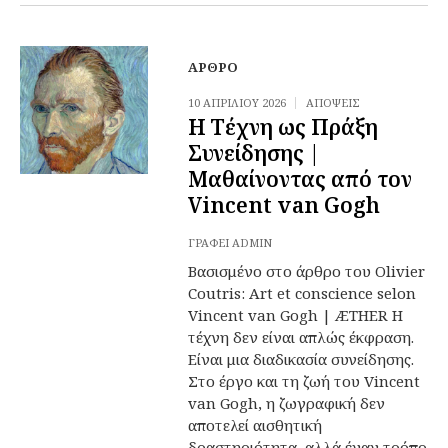
ΆΡΘΡΟ
10 ΑΠΡΙΛΊΟΥ 2026
ΑΠΌΨΕΙΣ
Η Τέχνη ως Πράξη
Συνείδησης |
Μαθαίνοντας από τον
Vincent van Gogh
ΓΡΆΦΕΙ
ADMIN
Βασισμένο στο άρθρο του Olivier
Coutris: Art et conscience selon
Vincent van Gogh | ÆTHER Η
τέχνη δεν είναι απλώς έκφραση.
Είναι μια διαδικασία συνείδησης.
Στο έργο και τη ζωή του Vincent
van Gogh, η ζωγραφική δεν
αποτελεί αισθητική
δραστηριότητα, αλλά έναν τρόπο