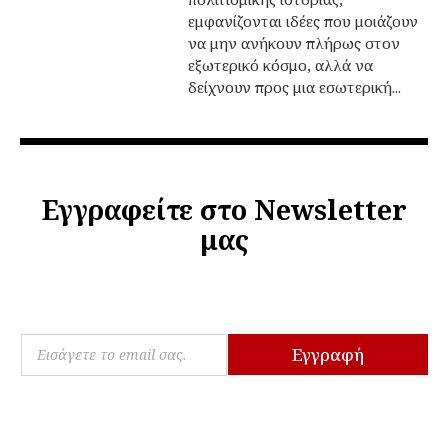
εμφανίζονται ιδέες που μοιάζουν
να μην ανήκουν πλήρως στον
εξωτερικό κόσμο, αλλά να
δείχνουν προς μια εσωτερική...
Εγγραφείτε στο Newsletter
μας
*
E
E
Εγγραφή
m
m
a
a
i
i
l
l
*
E