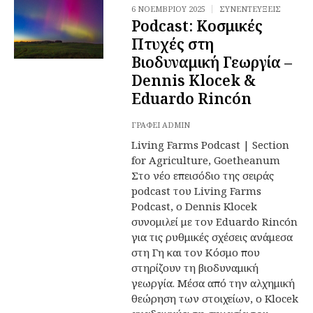
6 ΝΟΕΜΒΡΊΟΥ 2025
ΣΥΝΕΝΤΕΎΞΕΙΣ
Podcast: Κοσμικές
Πτυχές στη
Βιοδυναμική Γεωργία –
Dennis Klocek &
Eduardo Rincón
ΓΡΆΦΕΙ
ADMIN
Living Farms Podcast | Section
for Agriculture, Goetheanum
Στο νέο επεισόδιο της σειράς
podcast του Living Farms
Podcast, ο Dennis Klocek
συνομιλεί με τον Eduardo Rincón
για τις ρυθμικές σχέσεις ανάμεσα
στη Γη και τον Κόσμο που
στηρίζουν τη βιοδυναμική
γεωργία. Μέσα από την αλχημική
θεώρηση των στοιχείων, ο Klocek