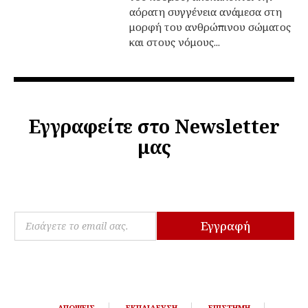
αόρατη συγγένεια ανάμεσα στη
μορφή του ανθρώπινου σώματος
και στους νόμους...
Εγγραφείτε στο Newsletter
μας
E
E
m
Εγγραφή
m
a
a
i
i
l
l
E
*
m
a
ΑΠΌΨΕΙΣ
ΕΚΠΑΊΔΕΥΣΗ
ΕΠΙΣΤΉΜΗ