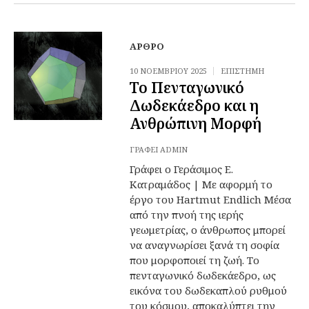
ΆΡΘΡΟ
10 ΝΟΕΜΒΡΊΟΥ 2025
ΕΠΙΣΤΉΜΗ
Το Πενταγωνικό
Δωδεκάεδρο και η
Ανθρώπινη Μορφή
ΓΡΆΦΕΙ
ADMIN
Γράφει ο Γεράσιμος Ε.
Κατραμάδος | Με αφορμή το
έργο του Hartmut Endlich Μέσα
από την πνοή της ιερής
γεωμετρίας, ο άνθρωπος μπορεί
να αναγνωρίσει ξανά τη σοφία
που μορφοποιεί τη ζωή. Το
πενταγωνικό δωδεκάεδρο, ως
εικόνα του δωδεκαπλού ρυθμού
του κόσμου, αποκαλύπτει την