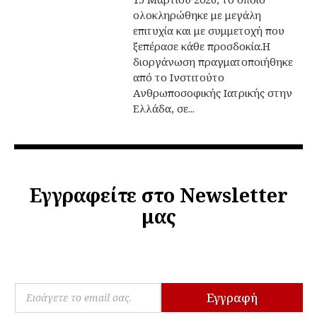
ολοκληρώθηκε με μεγάλη
επιτυχία και με συμμετοχή που
ξεπέρασε κάθε προσδοκία.Η
διοργάνωση πραγματοποιήθηκε
από το Ινστιτούτο
Ανθρωποσοφικής Ιατρικής στην
Ελλάδα, σε...
Εγγραφείτε στο Newsletter
μας
*
E
*
Εγγραφή
m
E
a