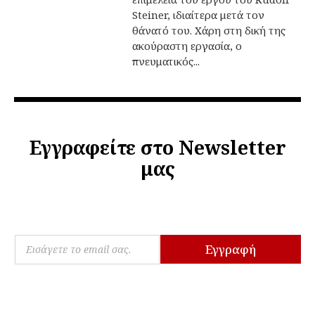
Steiner, ιδιαίτερα μετά τον
θάνατό του. Χάρη στη δική της
ακούραστη εργασία, ο
πνευματικός...
Εγγραφείτε στο Newsletter
μας
*
E
E
Εγγραφή
m
m
a
a
i
i
l
l
*
*