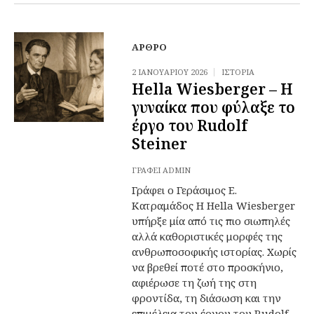
ΆΡΘΡΟ
2 ΙΑΝΟΥΑΡΊΟΥ 2026
ΙΣΤΟΡΊΑ
Hella Wiesberger – Η
γυναίκα που φύλαξε το
έργο του Rudolf
Steiner
ΓΡΆΦΕΙ
ADMIN
Γράφει ο Γεράσιμος Ε.
Κατραμάδος Η Hella Wiesberger
υπήρξε μία από τις πιο σιωπηλές
αλλά καθοριστικές μορφές της
ανθρωποσοφικής ιστορίας. Χωρίς
να βρεθεί ποτέ στο προσκήνιο,
αφιέρωσε τη ζωή της στη
φροντίδα, τη διάσωση και την
επιμέλεια του έργου του Rudolf