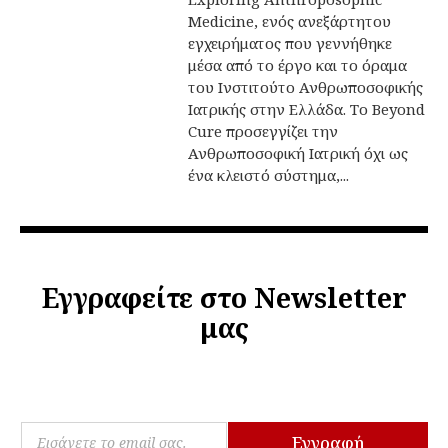
Medicine, ενός ανεξάρτητου
εγχειρήματος που γεννήθηκε
μέσα από το έργο και το όραμα
του Ινστιτούτο Ανθρωποσοφικής
Ιατρικής στην Ελλάδα. Το Beyond
Cure προσεγγίζει την
Ανθρωποσοφική Ιατρική όχι ως
ένα κλειστό σύστημα,...
Εγγραφείτε στο Newsletter
μας
E
E
m
Εγγραφή