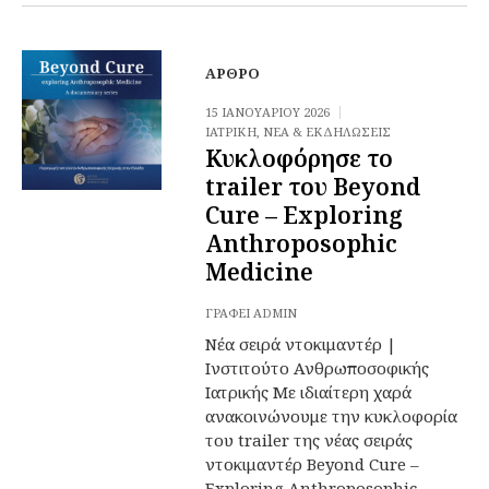
ΆΡΘΡΟ
15 ΙΑΝΟΥΑΡΊΟΥ 2026
ΙΑΤΡΙΚΉ
,
ΝΈΑ & ΕΚΔΗΛΏΣΕΙΣ
Κυκλοφόρησε το
trailer του Beyond
Cure – Exploring
Anthroposophic
Medicine
ΓΡΆΦΕΙ
ADMIN
Νέα σειρά ντοκιμαντέρ |
Ινστιτούτο Ανθρωποσοφικής
Ιατρικής Με ιδιαίτερη χαρά
ανακοινώνουμε την κυκλοφορία
του trailer της νέας σειράς
ντοκιμαντέρ Beyond Cure –
Exploring Anthroposophic