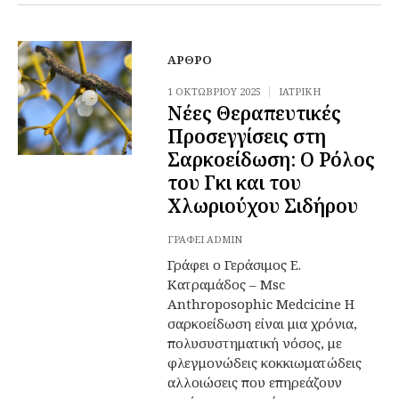
ΆΡΘΡΟ
1 ΟΚΤΩΒΡΊΟΥ 2025
ΙΑΤΡΙΚΉ
Νέες Θεραπευτικές
Προσεγγίσεις στη
Σαρκοείδωση: Ο Ρόλος
του Γκι και του
Χλωριούχου Σιδήρου
ΓΡΆΦΕΙ
ADMIN
Γράφει ο Γεράσιμος Ε.
Κατραμάδος – Msc
Anthroposophic Medcicine Η
σαρκοείδωση είναι μια χρόνια,
πολυσυστηματική νόσος, με
φλεγμονώδεις κοκκιωματώδεις
αλλοιώσεις που επηρεάζουν