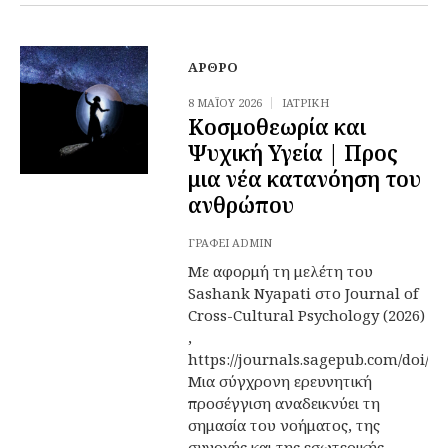
ΆΡΘΡΟ
8 ΜΑΪ́ΟΥ 2026
ΙΑΤΡΙΚΉ
Κοσμοθεωρία και
Ψυχική Υγεία | Προς
μια νέα κατανόηση του
ανθρώπου
ΓΡΆΦΕΙ
ADMIN
Με αφορμή τη μελέτη του
Sashank Nyapati στο Journal of
Cross-Cultural Psychology (2026)
,
https://journals.sagepub.com/doi/1
Μια σύγχρονη ερευνητική
προσέγγιση αναδεικνύει τη
σημασία του νοήματος, της
συνοχής και της εσωτερικής