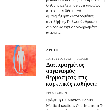
διεθνής μελέτη δείχνει ακριβώς
αυτό – και θέτει υπό
αμφισβήτηση διαδεδομένες
αντιλήψεις. Πολλοί άνθρωποι
συνδέουν την ολοκληρωμένη
ιατρική...
ΆΡΘΡΟ
1 ΑΥΓΟΎΣΤΟΥ 2025
ΙΑΤΡΙΚΉ
Διαταραγμένος
οργανισμός
θερμότητας στις
καρκινικές παθήσεις
ΓΡΆΦΕΙ
ADMIN
Γράφει η Dr. Marion Debus |
Medical section, Goetheanum Το