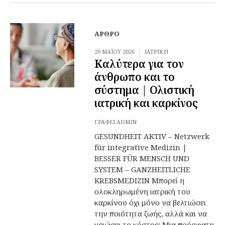
ΆΡΘΡΟ
20 ΜΑΪ́ΟΥ 2026
ΙΑΤΡΙΚΉ
Καλύτερα για τον
άνθρωπο και το
σύστημα | Ολιστική
ιατρική και καρκίνος
ΓΡΆΦΕΙ
ADMIN
GESUNDHEIT AKTIV – Netzwerk
für integrative Medizin |
BESSER FÜR MENSCH UND
SYSTEM – GANZHEITLICHE
KREBSMEDIZIN Μπορεί η
ολοκληρωμένη ιατρική του
καρκίνου όχι μόνο να βελτιώσει
την ποιότητα ζωής, αλλά και να
μειώσει το κόστος; Μια πρόσφατη