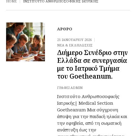
HOME
ΙΝΣΤΙΤΟΎΤΟ ΑΝΘΡΩΠΟΣΟΦΙΚΉΣ ΙΑΤΡΙΚΉΣ
ΆΡΘΡΟ
21 ΙΑΝΟΥΑΡΊΟΥ 2026
ΝΈΑ & ΕΚΔΗΛΏΣΕΙΣ
Διήμερο Συνέδριο στην
Ελλάδα σε συνεργασία
με το Ιατρικό Τμήμα
του Goetheanum.
ΓΡΆΦΕΙ
ADMIN
Ινστιτούτο Ανθρωποσοφικής
Ιατρικής| Medical Section
Goetheanum Μια σύγχρονη
άποψη για την παιδική ηλικία και
την εφηβεία, από τη σωματική
ανάπτυξη έως την