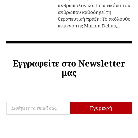
ανθρωπολογικό: Ποια εικόνα του
ανθρώπου καθοδηγεί τη
θεραπευτική πράξη; Το ακόλουθο
κείμενο της Marion Debus,...
Εγγραφείτε στο Newsletter
μας
E
E
m
Εγγραφή
m
a
a
i
i
l
l
E
*
m