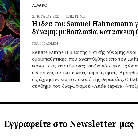
ΆΡΘΡΟ
23 ΙΟΥΛΊΟΥ 2025
ΕΠΙΣΤΉΜΗ
Η ιδέα του Samuel Hahnemann γι
δύναμη: μυθοπλασία, κατασκευή 
ΓΡΆΦΕΙ
ADMIN
Renate Künne Η ιδέα της ζωτικής δύναμης είναι 
ομοιοπαθητικής, που αναπτύχθηκε από τον Ha
ικανότατος επιστήμονας, επεξεργάστηκε τις έννο
ενδελεχείς αντικειμενικές παρατηρήσεις. Αρνήθη
ως άχρηστες για τον σκοπό της θεραπείας. Ο H
σύνθημα του διαφωτισμού «Aude sapere» («τολμή
Εγγραφείτε στο Newsletter μας