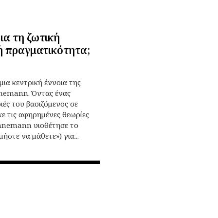
α τη ζωτική
ή πραγματικότητα;
μια κεντρική έννοια της
hnemann. Όντας ένας
ιές του βασιζόμενος σε
κε τις αφηρημένες θεωρίες
ahnemann υιοθέτησε το
στε να μάθετε») για...