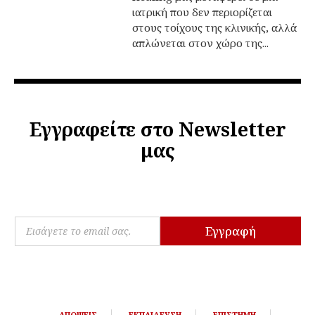
ιατρική που δεν περιορίζεται
στους τοίχους της κλινικής, αλλά
απλώνεται στον χώρο της...
Εγγραφείτε στο Newsletter
μας
E
E
m
Εγγραφή
m
a
a
i
i
l
l
E
*
m
a
ΑΠΌΨΕΙΣ
ΕΚΠΑΊΔΕΥΣΗ
ΕΠΙΣΤΉΜΗ