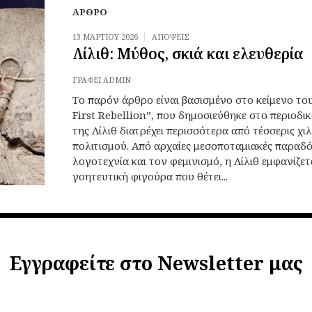
ΆΡΘΡΟ
13 ΜΑΡΤΊΟΥ 2026
ΑΠΌΨΕΙΣ
Λίλιθ: Μύθος, σκιά και ελευθερία
ΓΡΆΦΕΙ
ADMIN
Το παρόν άρθρο είναι βασισμένο στο κείμενο του
First Rebellion”, που δημοσιεύθηκε στο περιο
της Λίλιθ διατρέχει περισσότερα από τέσσερις χι
πολιτισμού. Από αρχαίες μεσοποταμιακές παραδ
λογοτεχνία και τον φεμινισμό, η Λίλιθ εμφανίζετ
γοητευτική φιγούρα που θέτει...
Εγγραφείτε στο Newsletter μας