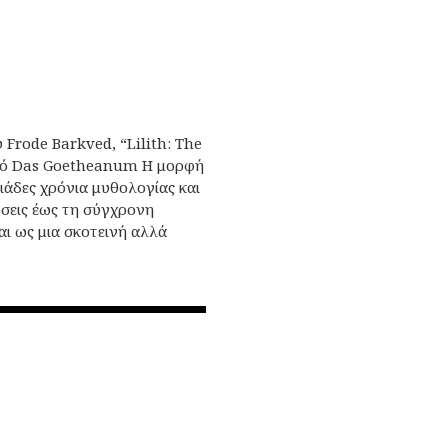
 Frode Barkved, “Lilith: The
δικό Das Goetheanum Η μορφή
λιάδες χρόνια μυθολογίας και
όσεις έως τη σύγχρονη
αι ως μια σκοτεινή αλλά