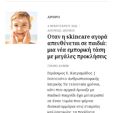
ΆΡΘΡΟ
4 ΦΕΒΡΟΥΑΡΊΟΥ 2026
ΑΠΌΨΕΙΣ
,
ΙΑΤΡΙΚΉ
Όταν η skincare αγορά
απευθύνεται σε παιδιά:
μια νέα εμπορική τάση
με μεγάλες προκλήσεις
ΓΡΆΦΕΙ
ADMIN
Γεράσιμος Ε. Κατραμάδος |
Ινστιτούτο Ανθρωποσοφικής
Ιατρικής Τα τελευταία χρόνια,
κάτι που αρχικά έμοιαζε με
παιδικό παιχνίδι έχει μετατραπεί
σε έναν τομέα που φέρνει
δισεκατομμύρια στις εταιρείες
καλλυντικών: τα προϊόντα