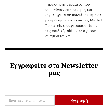
περιποίησης δέρματος που
απευθύνονται (επίτηδες και
στρατηγικά) σε παιδιά. Σύμφωνα
με πρόσφατα στοιχεία της Market
Research, ο παγκόσμιος τζίρος
της παιδικής skincare αγοράς
αναμένεται να...
Εγγραφείτε στο Newsletter
μας
E
E
m
Εγγραφή
m
a
a
i