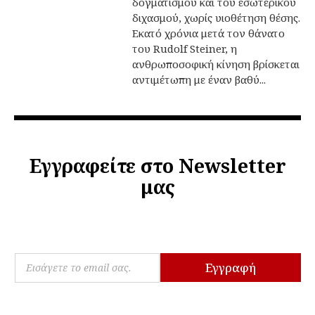
δογματισμού και του εσωτερικού
διχασμού, χωρίς υιοθέτηση θέσης.
Εκατό χρόνια μετά τον θάνατο
του Rudolf Steiner, η
ανθρωποσοφική κίνηση βρίσκεται
αντιμέτωπη με έναν βαθύ...
Εγγραφείτε στο Newsletter
μας
*
E
*
Εγγραφή
m
E
a
m
i
a
l