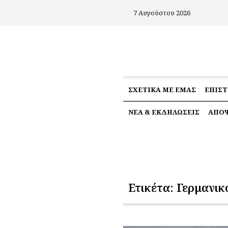
7 Αυγούστου 2026
ΣΧΕΤΙΚΆ ΜΕ ΕΜΆΣ
ΕΠΙΣ
ΝΈΑ & ΕΚΔΗΛΏΣΕΙΣ
ΑΠΌΨ
Ετικέτα:
Γερμανικ