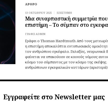
ΆΡΘΡΟ
13 ΟΚΤΩΒΡΊΟΥ 2025
ΕΠΙΣΤΉΜΗ
Μια συναρπαστική συμμετρία που
επιστήμη – Το σύμπαν στο εγκεφ
ΓΡΆΦΕΙ
ADMIN
Γράφει ο Thomas Hardtmuth Από τους μετεωρίτε
η επιστήμη αποκαλύπτει εντυπωσιακές ομοιότητ
τον ανθρώπινο εγκέφαλο. Γαλαξίες, νευρωνικά δ
φαίνεται να υπακούουν σε κοινoύς νόμους αυτ
κόσμο του σύμπαντος με τον κόσμο της σκέψης.
ανθρώπινων εγκεφαλικών κυττάρων (αριστερά) κ
Εγγραφείτε στο Newsletter μας