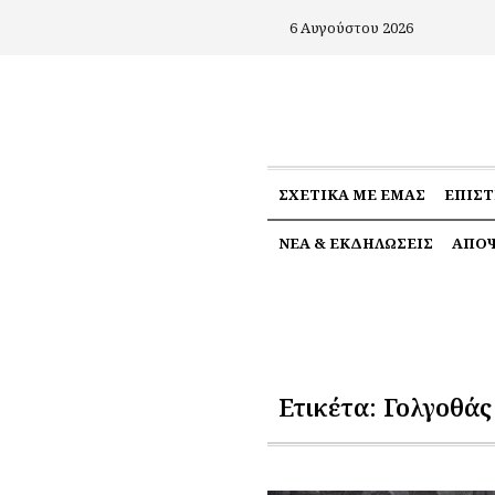
6 Αυγούστου 2026
ΣΧΕΤΙΚΆ ΜΕ ΕΜΆΣ
ΕΠΙΣ
ΝΈΑ & ΕΚΔΗΛΏΣΕΙΣ
ΑΠΌΨ
Ετικέτα:
Γολγοθάς