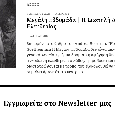
ΆΡΘΡΟ
7 ΑΠΡΙΛΊΟΥ 2026
ΑΠΌΨΕΙΣ
Μεγάλη Εβδομάδα | Η Σιωπηλή Δ
Ελευθερίας
ΓΡΆΦΕΙ
ADMIN
Βασισμένο στο άρθρο του Andrea Heertsch, “Ho
Goetheanum Η Μεγάλη Εβδομάδα δεν είναι απλ
γεγονότων πίστης ή μια δραματική αφήγηση θυσί
ανθρώπινη ελευθερία, το λάθος, η προδοσία και
διασταυρώνονται με τρόπο που εξακολουθεί να 
σημαίνει άραγε ότι το κεντρικό...
Εγγραφείτε στο Newsletter μας