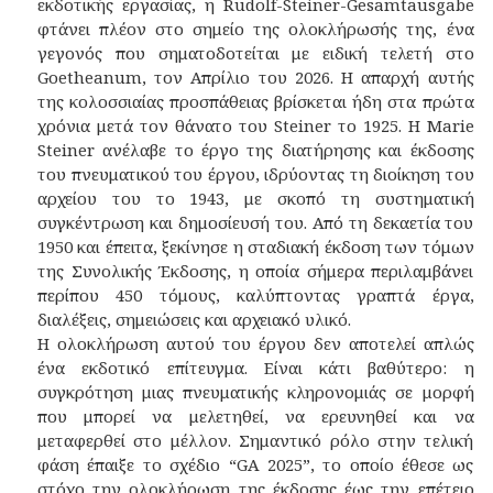
εκδοτικής εργασίας, η Rudolf-Steiner-Gesamtausgabe
φτάνει πλέον στο σημείο της ολοκλήρωσής της, ένα
γεγονός που σηματοδοτείται με ειδική τελετή στο
Goetheanum, τον Απρίλιο του 2026. Η απαρχή αυτής
της κολοσσιαίας προσπάθειας βρίσκεται ήδη στα πρώτα
χρόνια μετά τον θάνατο του Steiner το 1925. Η Marie
Steiner ανέλαβε το έργο της διατήρησης και έκδοσης
του πνευματικού του έργου, ιδρύοντας τη διοίκηση του
αρχείου του το 1943, με σκοπό τη συστηματική
συγκέντρωση και δημοσίευσή του. Από τη δεκαετία του
1950 και έπειτα, ξεκίνησε η σταδιακή έκδοση των τόμων
της Συνολικής Έκδοσης, η οποία σήμερα περιλαμβάνει
περίπου 450 τόμους, καλύπτοντας γραπτά έργα,
διαλέξεις, σημειώσεις και αρχειακό υλικό.
Η ολοκλήρωση αυτού του έργου δεν αποτελεί απλώς
ένα εκδοτικό επίτευγμα. Είναι κάτι βαθύτερο: η
συγκρότηση μιας πνευματικής κληρονομιάς σε μορφή
που μπορεί να μελετηθεί, να ερευνηθεί και να
μεταφερθεί στο μέλλον. Σημαντικό ρόλο στην τελική
φάση έπαιξε το σχέδιο “GA 2025”, το οποίο έθεσε ως
στόχο την ολοκλήρωση της έκδοσης έως την επέτειο